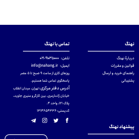
نهنگ
تماس با نهنگ
دربارهٔ نهنگ
تلفن:
۹۱۰۳۵۰۰۰-۰۲۱
قوانین و مقررات
ایمیل:
info@nahang.ir
راهنمای خرید و ارسال
روزهای کاری از ساعت ۹ صبح تا ۵ عصر
پشتیبانی
پاسخگوی تماس شما هستیم.
آدرس دفتر مرکزی
:
تهران، میدان انقلاب
خیابان ژاندارمری، بین کارگر و منیری جاوید،
پلاک 121، واحد ۴.
کدپستی: 131465433۶
پیشنهاد نهنگ