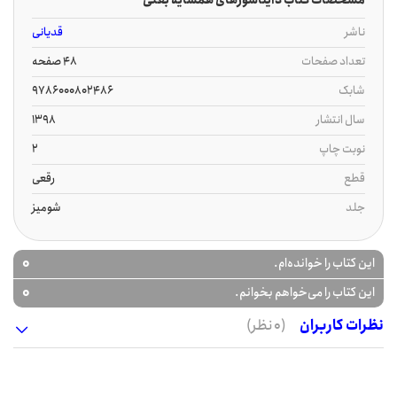
مشخصات کتاب دایناسورهای همسایه بغلی
ناشر
قدیانی
تعداد صفحات
48 صفحه
شابک
9786000802486
سال انتشار
1398
نوبت چاپ
2
قطع
رقعی
جلد
شومیز
0
این کتاب را خوانده‌ام.
0
این کتاب را می‌خواهم بخوانم.
نظرات کاربران
(0 نظر)