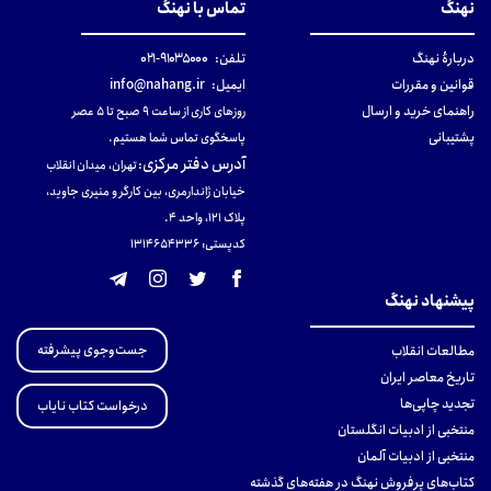
نهنگ
تماس با نهنگ
دربارهٔ نهنگ
تلفن:
۹۱۰۳۵۰۰۰-۰۲۱
قوانین و مقررات
ایمیل:
info@nahang.ir
راهنمای خرید و ارسال
روزهای کاری از ساعت ۹ صبح تا ۵ عصر
پشتیبانی
پاسخگوی تماس شما هستیم.
آدرس دفتر مرکزی
:
تهران، میدان انقلاب
خیابان ژاندارمری، بین کارگر و منیری جاوید،
پلاک 121، واحد ۴.
کدپستی: 131465433۶
پیشنهاد نهنگ
جست‌وجوی پیشرفته
مطالعات انقلاب
تاریخ معاصر ایران
تجدید چاپی‌ها
درخواست کتاب نایاب
منتخبی از ادبیات انگلستان
منتخبی از ادبیات آلمان
کتاب‌های پرفروش نهنگ در هفته‌های گذشته