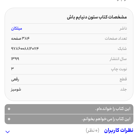
مشخصات کتاب ستون دنیایم باش
ناشر
میلکان
تعداد صفحات
384 صفحه
شابک
9786008812074
سال انتشار
1399
نوبت چاپ
3
قطع
رقعی
جلد
شومیز
0
این کتاب را خوانده‌ام.
0
این کتاب را می‌خواهم بخوانم.
نظرات کاربران
(0 نظر)