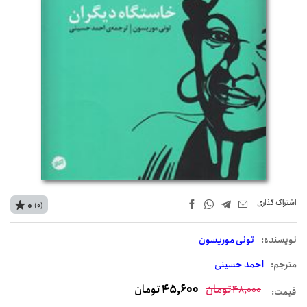
اشتراک‌ گذاری
0
(0)
نويسنده:
تونی موریسون
مترجم:
احمد حسینی
تومان
45,600
تومان
48,000
قیمت: