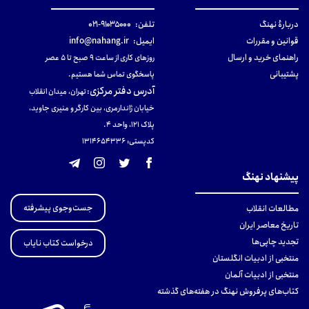
دربارهٔ نهنگ
تلفن:
۹۱۰۳۵۰۰۰-۰۲۱
قوانین و مقررات
ایمیل:
info@nahang.ir
راهنمای خرید و ارسال
روزهای کاری از ساعت ۹ صبح تا ۵ عصر
پشتیبانی
پاسخگوی تماس شما هستیم.
آدرس دفتر مرکزی
:
تهران، میدان انقلاب
خیابان ژاندارمری، بین کارگر و منیری جاوید،
پلاک 121، واحد ۴.
کدپستی: 131465433۶
پیشنهاد نهنگ
جست‌وجوی پیشرفته
مطالعات انقلاب
تاریخ معاصر ایران
تجدید چاپی‌ها
درخواست کتاب نایاب
منتخبی از ادبیات انگلستان
منتخبی از ادبیات آلمان
کتاب‌های پرفروش نهنگ در هفته‌های گذشته