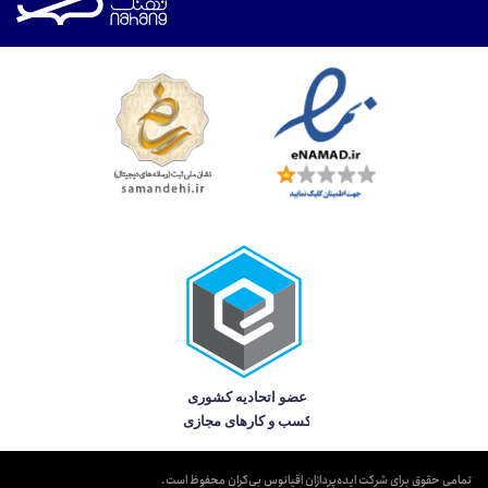
تمامی حقوق برای شرکت ایده‌پردازان اقیانوس بی‌کران محفوظ است.