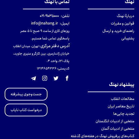
نهنگ
تماس با نهنگ
دربارهٔ نهنگ
تلفن:
۹۱۰۳۵۰۰۰-۰۲۱
قوانین و مقررات
ایمیل:
info@nahang.ir
راهنمای خرید و ارسال
روزهای کاری از ساعت ۹ صبح تا ۵ عصر
پشتیبانی
پاسخگوی تماس شما هستیم.
آدرس دفتر مرکزی
:
تهران، میدان انقلاب
خیابان ژاندارمری، بین کارگر و منیری جاوید،
پلاک 121، واحد ۴.
کدپستی: 131465433۶
پیشنهاد نهنگ
جست‌وجوی پیشرفته
مطالعات انقلاب
تاریخ معاصر ایران
درخواست کتاب نایاب
تجدید چاپی‌ها
منتخبی از ادبیات انگلستان
منتخبی از ادبیات آلمان
کتاب‌های پرفروش نهنگ در هفته‌های گذشته