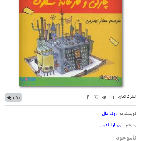
اشتراک‌ گذاری
0
(0)
نويسنده:
رولد دال
مترجم:
مهناز ایلدرمی
ناموجود