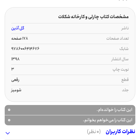
مشخصات کتاب چارلی و کارخانه شکلات
ناشر
گل آذین
تعداد صفحات
178 صفحه
شابک
9786006414676
سال انتشار
1398
نوبت چاپ
3
قطع
رقعی
جلد
شومیز
0
این کتاب را خوانده‌ام.
0
این کتاب را می‌خواهم بخوانم.
نظرات کاربران
(0 نظر)