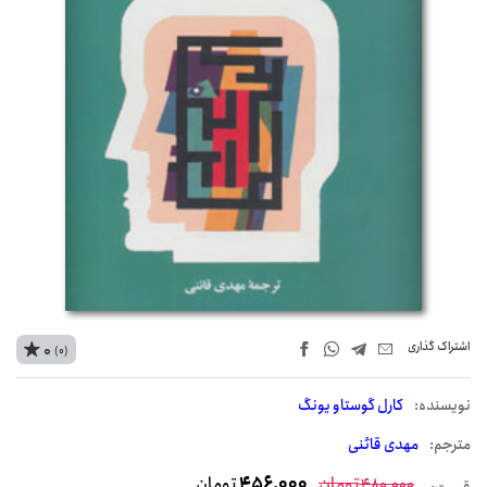
اشتراک‌ گذاری
0
(0)
نويسنده:
کارل گوستاو یونگ
مترجم:
مهدی قائنی
تومان
456,000
تومان
480,000