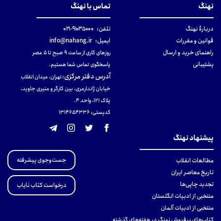
نهنگ
تماس با نهنگ
دربارهٔ نهنگ
تلفن:
۹۱۰۳۵۰۰۰-۰۲۱
قوانین و مقررات
ایمیل:
info@nahang.ir
راهنمای خرید و ارسال
روزهای کاری از ساعت ۹ صبح تا ۵ عصر
پشتیبانی
پاسخگوی تماس شما هستیم.
آدرس دفتر مرکزی
:
تهران، میدان انقلاب
خیابان ژاندارمری، بین کارگر و منیری جاوید،
پلاک 121، واحد ۴.
کدپستی: 131465433۶
پیشنهاد نهنگ
جست‌وجوی پیشرفته
مطالعات انقلاب
تاریخ معاصر ایران
تجدید چاپی‌ها
درخواست کتاب نایاب
منتخبی از ادبیات انگلستان
منتخبی از ادبیات آلمان
کتاب‌های پرفروش نهنگ در هفته‌های گذشته