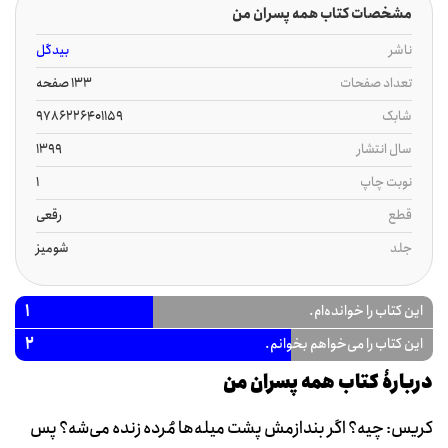
مشخصات کتاب همه پسران من
ناشر
بیدگل
تعداد صفحات
133 صفحه
شابک
9786226401159
سال انتشار
1399
نوبت چاپ
1
قطع
رقعی
جلد
شومیز
1
این کتاب را خوانده‌ام.
2
این کتاب را می‌خواهم بخوانم.
دربارۀ کتاب همه پسران من
کریس: چیه؟ اگر بندازمش پشت میله‌ها مُرده زنده می‌شه؟ پس