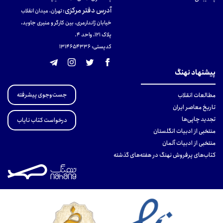
آدرس دفتر مرکزی
:
تهران، میدان انقلاب
خیابان ژاندارمری، بین کارگر و منیری جاوید،
پلاک 121، واحد ۴.
کدپستی: 131465433۶
پیشنهاد نهنگ
جست‌وجوی پیشرفته
مطالعات انقلاب
تاریخ معاصر ایران
تجدید چاپی‌ها
درخواست کتاب نایاب
منتخبی از ادبیات انگلستان
منتخبی از ادبیات آلمان
کتاب‌های پرفروش نهنگ در هفته‌های گذشته