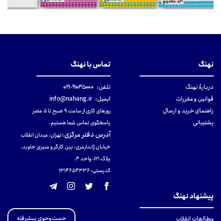
نهنگ
تماس با نهنگ
دربارهٔ نهنگ
تلفن:
۹۱۰۳۵۰۰۰-۰۲۱
قوانین و مقررات
ایمیل:
info@nahang.ir
راهنمای خرید و ارسال
روزهای کاری از ساعت ۹ صبح تا ۵ عصر
پشتیبانی
پاسخگوی تماس شما هستیم.
آدرس دفتر مرکزی
:
تهران، میدان انقلاب
خیابان ژاندارمری، بین کارگر و منیری جاوید،
پلاک 121، واحد ۴.
کدپستی: 131465433۶
پیشنهاد نهنگ
جست‌وجوی پیشرفته
مطالعات انقلاب