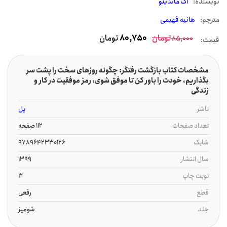
نويسنده:
اگ ماندینو
مترجم:
هانیه فهیمی
تومان
80,750
تومان
85,000
قیمت:
مشخصات کتاب بازگشت رفتگر: چگونه روزهای سخت را پشت سر
بگذاریم، خودت را باور کن تا موفق شوی، رمز موفقیت در کار و
زندگی
ناشر
پل
تعداد صفحات
112 صفحه
شابک
9789642330126
سال انتشار
1399
نوبت چاپ
3
قطع
رقعی
جلد
شومیز