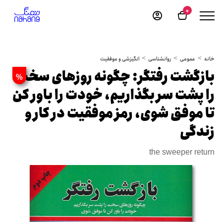
0
خانه
عمومی
روانشناسی
انگیزشی و موفقیت
بازگشت رفتگر: چگونه روزهای سخت
%
را پشت سر بگذاریم، خودت را باور کن
تا موفق شوی، رمز موفقیت در کار و
زندگی
the sweeper return