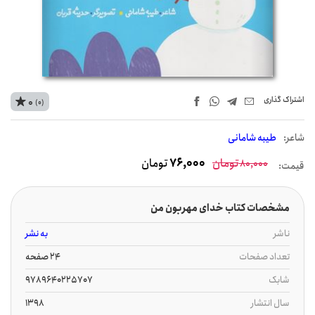
اشتراک‌ گذاری
0
(0)
شاعر:
طیبه شامانی
تومان
76,000
تومان
80,000
قیمت:
مشخصات کتاب خدای مهربون من
ناشر
به نشر
تعداد صفحات
24 صفحه
شابک
9789640225707
سال انتشار
1398