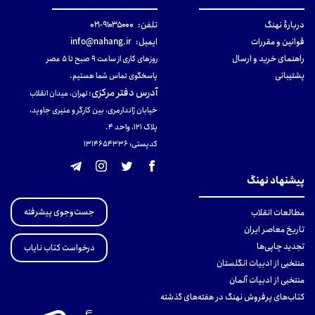
دربارهٔ نهنگ
تلفن:
۹۱۰۳۵۰۰۰-۰۲۱
قوانین و مقررات
ایمیل:
info@nahang.ir
راهنمای خرید و ارسال
روزهای کاری از ساعت ۹ صبح تا ۵ عصر
پشتیبانی
پاسخگوی تماس شما هستیم.
آدرس دفتر مرکزی
:
تهران، میدان انقلاب
خیابان ژاندارمری، بین کارگر و منیری جاوید،
پلاک 121، واحد ۴.
کدپستی: 131465433۶
پیشنهاد نهنگ
جست‌وجوی پیشرفته
مطالعات انقلاب
تاریخ معاصر ایران
تجدید چاپی‌ها
درخواست کتاب نایاب
منتخبی از ادبیات انگلستان
منتخبی از ادبیات آلمان
کتاب‌های پرفروش نهنگ در هفته‌های گذشته