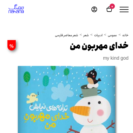
0
خانه
عمومی
ادبیات
شعر
شعر معاصر فارسی
خدای مهربون من
%
my kind god