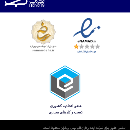
تمامی حقوق برای شرکت ایده‌پردازان اقیانوس بی‌کران محفوظ است.