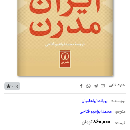
اشتراک‌ گذاری
0
(0)
نويسنده:
یرواند آبراهامیان
مترجم:
محمد ابراهیم فتاحی
860,000
تومان
قیمت: