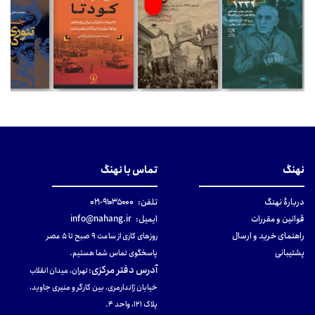
نهنگ
تماس با نهنگ
دربارهٔ نهنگ
تلفن:
۹۱۰۳۵۰۰۰-۰۲۱
قوانین و مقررات
ایمیل:
info@nahang.ir
راهنمای خرید و ارسال
روزهای کاری از ساعت ۹ صبح تا ۵ عصر
پشتیبانی
پاسخگوی تماس شما هستیم.
آدرس دفتر مرکزی
:
تهران، میدان انقلاب
خیابان ژاندارمری، بین کارگر و منیری جاوید،
پلاک 121، واحد ۴.