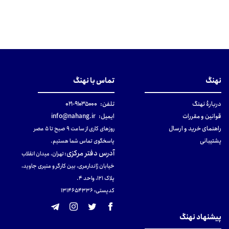
نهنگ
تماس با نهنگ
دربارهٔ نهنگ
تلفن:
۹۱۰۳۵۰۰۰-۰۲۱
قوانین و مقررات
ایمیل:
info@nahang.ir
راهنمای خرید و ارسال
روزهای کاری از ساعت ۹ صبح تا ۵ عصر
پشتیبانی
پاسخگوی تماس شما هستیم.
آدرس دفتر مرکزی
:
تهران، میدان انقلاب
خیابان ژاندارمری، بین کارگر و منیری جاوید،
پلاک 121، واحد ۴.
کدپستی: 131465433۶
پیشنهاد نهنگ