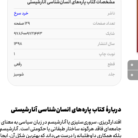
مشخصات کتاب پاره‌های انسان‌شناسی آنارشیستی
ناشر
خرد سرخ
تعداد صفحات
129 صفحه
شابک
9786009721443
سال انتشار
1398
نوبت چاپ
1
قطع
رقعی
0
جلد
شومیز
0
دربارۀ کتاب پاره‌های انسان‌شناسی آنارشیستی
اقتدارگریزی‌، سروری‌ستیزی یا آنارشیسم در زبان سیاسی به معنای 
جامعه‌ای فاقد هرگونه ساختار طبقاتی یا حکومتی است. آنارشیس
بلکه همکاری داوطلبانه را درست می‌داند که بهترین شکل آن، ایج