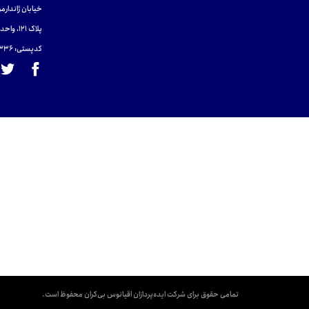
خیابان ژاندارمر
پلاک 121، واحد ۴.
کدپستی: 131465433۶
تمامی حقوق برای شرکت ایده‌پردازان اقیانوس بی‌کران محفوظ است.