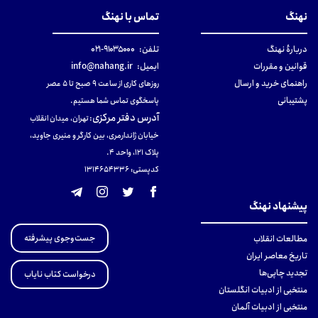
نهنگ
تماس با نهنگ
دربارهٔ نهنگ
تلفن:
۹۱۰۳۵۰۰۰-۰۲۱
قوانین و مقررات
ایمیل:
info@nahang.ir
راهنمای خرید و ارسال
روزهای کاری از ساعت ۹ صبح تا ۵ عصر
پشتیبانی
پاسخگوی تماس شما هستیم.
آدرس دفتر مرکزی
:
تهران، میدان انقلاب
خیابان ژاندارمری، بین کارگر و منیری جاوید،
پلاک 121، واحد ۴.
کدپستی: 131465433۶
پیشنهاد نهنگ
جست‌وجوی پیشرفته
مطالعات انقلاب
تاریخ معاصر ایران
تجدید چاپی‌ها
درخواست کتاب نایاب
منتخبی از ادبیات انگلستان
منتخبی از ادبیات آلمان