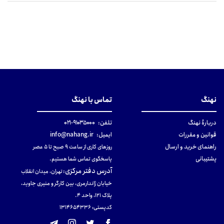
نهنگ
تماس با نهنگ
دربارهٔ نهنگ
تلفن:
۹۱۰۳۵۰۰۰-۰۲۱
قوانین و مقررات
ایمیل:
info@nahang.ir
راهنمای خرید و ارسال
روزهای کاری از ساعت ۹ صبح تا ۵ عصر
پشتیبانی
پاسخگوی تماس شما هستیم.
آدرس دفتر مرکزی
:
تهران، میدان انقلاب
خیابان ژاندارمری، بین کارگر و منیری جاوید،
پلاک 121، واحد ۴.
کدپستی: 131465433۶