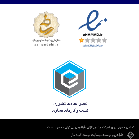
تمامی حقوق برای شرکت ایده‌پردازان اقیانوس بی‌کران محفوظ است.
طراحی و توسعه وبسایت توسط گروه ماز