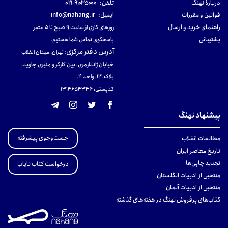
دربارهٔ نهنگ
تلفن:
۹۱۰۳۵۰۰۰-۰۲۱
قوانین و مقررات
ایمیل:
info@nahang.ir
راهنمای خرید و ارسال
روزهای کاری از ساعت ۹ صبح تا ۵ عصر
پشتیبانی
پاسخگوی تماس شما هستیم.
آدرس دفتر مرکزی
:
تهران، میدان انقلاب
خیابان ژاندارمری، بین کارگر و منیری جاوید،
پلاک 121، واحد ۴.
کدپستی: 131465433۶
پیشنهاد نهنگ
جست‌وجوی پیشرفته
مطالعات انقلاب
تاریخ معاصر ایران
تجدید چاپی‌ها
درخواست کتاب نایاب
منتخبی از ادبیات انگلستان
منتخبی از ادبیات آلمان
کتاب‌های پرفروش نهنگ در هفته‌های گذشته