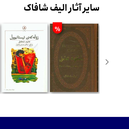
سایر آثار الیف شافاک
%
ان
تومان
تومان