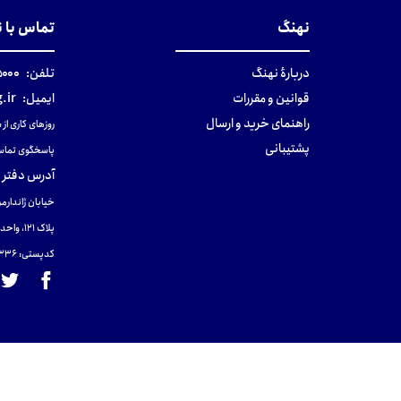
نهنگ
تماس با 
دربارهٔ نهنگ
تلفن:
۰-۰۲۱
قوانین و مقررات
ایمیل:
.ir
راهنمای خرید و ارسال
روزهای کاری از ساعت ۹ صب
پشتیبانی
پاسخگوی تماس
آدرس دفتر 
خیابان ژاندارمر
پلاک 121، واحد ۴.
کدپستی: 131465433۶