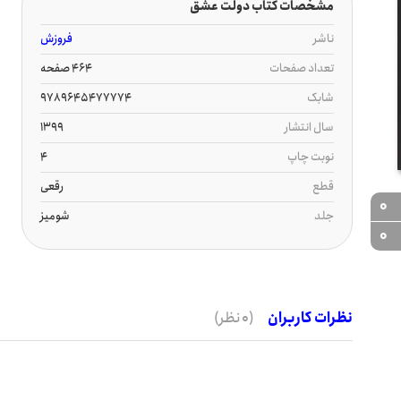
مشخصات کتاب دولت عشق
ناشر
فروزش
تعداد صفحات
464 صفحه
شابک
9789645477774
سال انتشار
1399
نوبت چاپ
4
قطع
رقعی
0
جلد
شومیز
0
نظرات کاربران
(0 نظر)