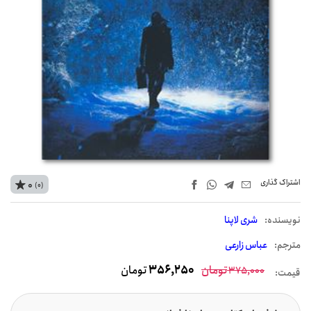
اشتراک‌ گذاری
0
(0)
نويسنده:
شری لاپنا
مترجم:
عباس زارعی
تومان
356,250
تومان
375,000
قیمت: