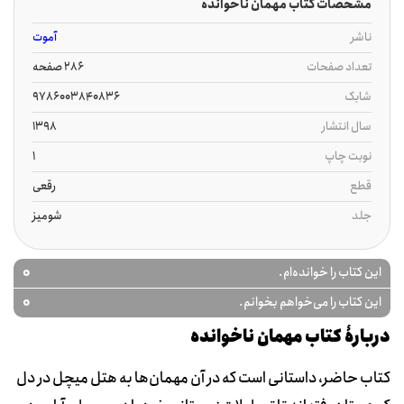
مشخصات کتاب مهمان ناخوانده
ناشر
آموت
تعداد صفحات
286 صفحه
شابک
9786003840836
سال انتشار
1398
نوبت چاپ
1
قطع
رقعی
جلد
شومیز
0
این کتاب را خوانده‌ام.
0
این کتاب را می‌خواهم بخوانم.
دربارۀ کتاب مهمان ناخوانده
کتاب حاضر، داستانی است که در‌ آن مهمان‌ها به هتل میچل در دل