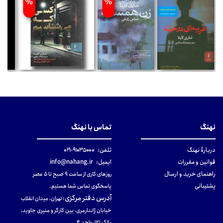
%
%
نهنگ
تماس با نهنگ
دربارهٔ نهنگ
تلفن:
۹۱۰۳۵۰۰۰-۰۲۱
قوانین و مقررات
ایمیل:
info@nahang.ir
راهنمای خرید و ارسال
روزهای کاری از ساعت ۹ صبح تا ۵ عصر
پشتیبانی
پاسخگوی تماس شما هستیم.
آدرس دفتر مرکزی
:
تهران، میدان انقلاب
خیابان ژاندارمری، بین کارگر و منیری جاوید،
پلاک 121، واحد ۴.