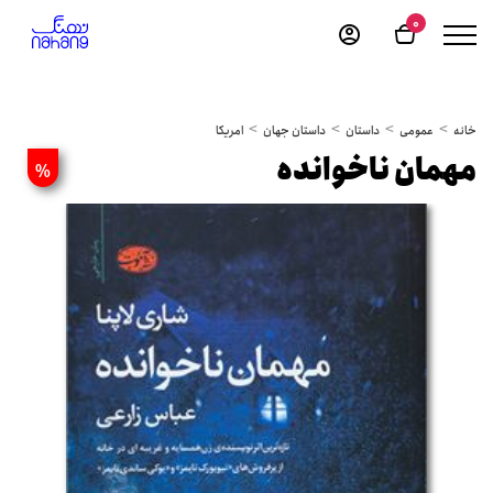
0
خانه
عمومی
داستان
داستان جهان
امریکا
مهمان ناخوانده
%