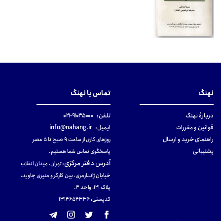
نهنگ
تماس با نهنگ
دربارهٔ نهنگ
تلفن:
۹۱۰۳۵۰۰۰-۰۲۱
قوانین و مقررات
ایمیل:
info@nahang.ir
راهنمای خرید و ارسال
روزهای کاری از ساعت ۹ صبح تا ۵ عصر
پشتیبانی
پاسخگوی تماس شما هستیم.
آدرس دفتر مرکزی
:
تهران، میدان انقلاب
خیابان ژاندارمری، بین کارگر و منیری جاوید،
پلاک 121، واحد ۴.
کدپستی: 131465433۶