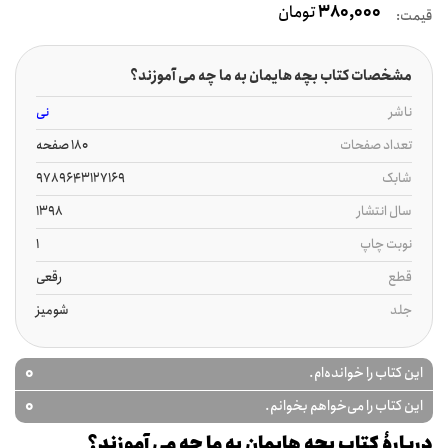
380,000
تومان
قیمت:
مشخصات کتاب بچه هایمان به ما چه می آموزند؟
ناشر
نی
تعداد صفحات
180 صفحه
شابک
9789643127169
سال انتشار
1398
نوبت چاپ
1
قطع
رقعی
جلد
شومیز
0
این کتاب را خوانده‌ام.
0
این کتاب را می‌خواهم بخوانم.
دربارۀ کتاب بچه هایمان به ما چه می آموزند؟