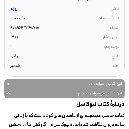
ناشر
روزنه
تعداد صفحات
160 صفحه
شابک
9789643348700
سال انتشار
1399
نوبت چاپ
1
قطع
رقعی
جلد
شومیز
0
این کتاب را خوانده‌ام.
0
این کتاب را می‌خواهم بخوانم.
دربارۀ کتاب نیوکاسل
کتاب حاضر، مجموعه‌اي از داستان‌هاي کوتاه است که با زباني
ساده و روان نگاشته شده‌اند. «نيوکاسل»، «گاوکش ها»، «جشن