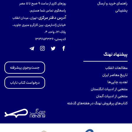
راهنمای خرید و ارسال
روزهای کاری از ساعت ۹ صبح تا ۵ عصر
پشتیبانی
پاسخگوی تماس شما هستیم.
آدرس دفتر مرکزی
:
تهران، میدان انقلاب
خیابان ژاندارمری، بین کارگر و منیری جاوید،
پلاک 121، واحد ۴.
کدپستی: 131465433۶
پیشنهاد نهنگ
جست‌وجوی پیشرفته
مطالعات انقلاب
تاریخ معاصر ایران
تجدید چاپی‌ها
درخواست کتاب نایاب
منتخبی از ادبیات انگلستان
منتخبی از ادبیات آلمان
کتاب‌های پرفروش نهنگ در هفته‌های گذشته