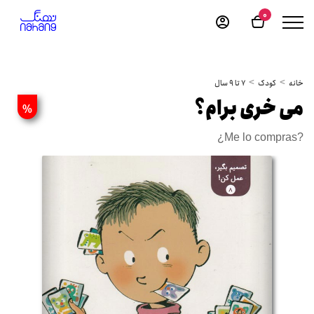
0
خانه
کودک
7 تا 9 سال
می خری برام؟
%
¿Me lo compras?