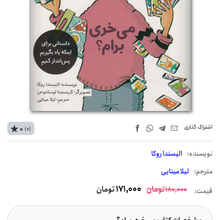
اشتراک‌ گذاری
0
(0)
نويسنده:
الیسندا روکا
مترجم:
لیلا مینایی
تومان
171,000
تومان
180,000
قیمت: