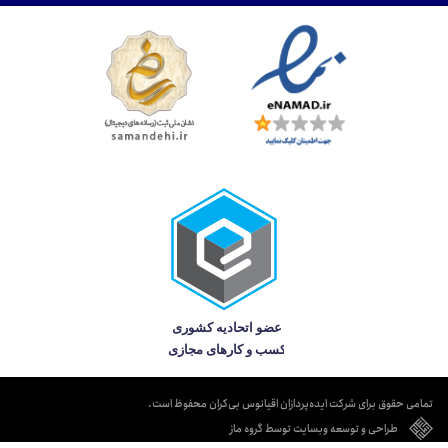
تمامی حقوق برای شرکت ایده‌پردازان اقیانوس بی‌کران محفوظ است.
طراحی و توسعه وبسایت توسط گروه ماز