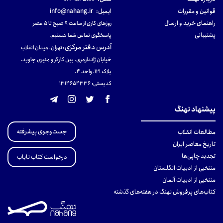
قوانین و مقررات
ایمیل:
info@nahang.ir
راهنمای خرید و ارسال
روزهای کاری از ساعت ۹ صبح تا ۵ عصر
پشتیبانی
پاسخگوی تماس شما هستیم.
آدرس دفتر مرکزی
:
تهران، میدان انقلاب
خیابان ژاندارمری، بین کارگر و منیری جاوید،
پلاک 121، واحد ۴.
کدپستی: 131465433۶
پیشنهاد نهنگ
جست‌وجوی پیشرفته
مطالعات انقلاب
تاریخ معاصر ایران
تجدید چاپی‌ها
درخواست کتاب نایاب
منتخبی از ادبیات انگلستان
منتخبی از ادبیات آلمان
کتاب‌های پرفروش نهنگ در هفته‌های گذشته