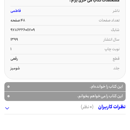
مشخصات کتاب می خری برام؟
ناشر
فاطمی
تعداد صفحات
48 صفحه
شابک
9786226011709
سال انتشار
1399
نوبت چاپ
1
قطع
رقعی
جلد
شومیز
0
این کتاب را خوانده‌ام.
0
این کتاب را می‌خواهم بخوانم.
نظرات کاربران
(0 نظر)