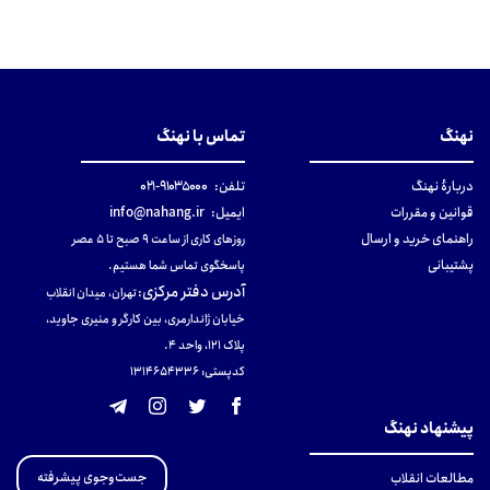
نهنگ
تماس با نهنگ
دربارهٔ نهنگ
تلفن:
۹۱۰۳۵۰۰۰-۰۲۱
قوانین و مقررات
ایمیل:
info@nahang.ir
راهنمای خرید و ارسال
روزهای کاری از ساعت ۹ صبح تا ۵ عصر
پشتیبانی
پاسخگوی تماس شما هستیم.
آدرس دفتر مرکزی
:
تهران، میدان انقلاب
خیابان ژاندارمری، بین کارگر و منیری جاوید،
پلاک 121، واحد ۴.
کدپستی: 131465433۶
پیشنهاد نهنگ
جست‌وجوی پیشرفته
مطالعات انقلاب