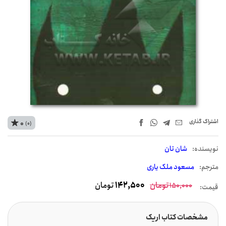
اشتراک‌ گذاری
0
(0)
نويسنده:
شان تان
مترجم:
مسعود ملک یاری
تومان
142,500
تومان
150,000
قیمت:
مشخصات کتاب اریک