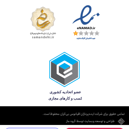
تمامی حقوق برای شرکت ایده‌پردازان اقیانوس بی‌کران محفوظ است.
طراحی و توسعه وبسایت توسط گروه ماز