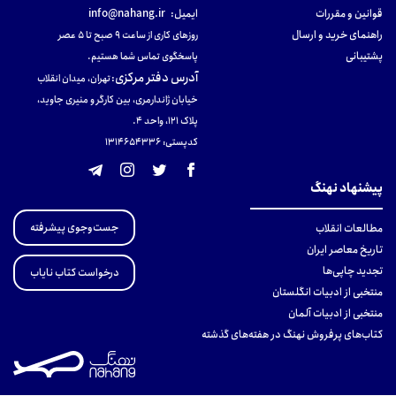
قوانین و مقررات
ایمیل:
info@nahang.ir
راهنمای خرید و ارسال
روزهای کاری از ساعت ۹ صبح تا ۵ عصر
پشتیبانی
پاسخگوی تماس شما هستیم.
آدرس دفتر مرکزی
:
تهران، میدان انقلاب
خیابان ژاندارمری، بین کارگر و منیری جاوید،
پلاک 121، واحد ۴.
کدپستی: 131465433۶
پیشنهاد نهنگ
جست‌وجوی پیشرفته
مطالعات انقلاب
تاریخ معاصر ایران
تجدید چاپی‌ها
درخواست کتاب نایاب
منتخبی از ادبیات انگلستان
منتخبی از ادبیات آلمان
کتاب‌های پرفروش نهنگ در هفته‌های گذشته