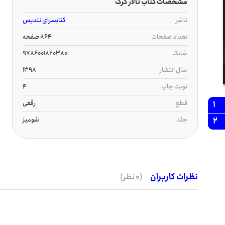
مشخصات کتاب تالار گرگ
ناشر
کتابسرای تندیس
تعداد صفحات
864 صفحه
شابک
9786001820380
سال انتشار
1398
نوبت چاپ
4
قطع
رقعی
1
جلد
شومیز
2
نظرات کاربران
(0 نظر)