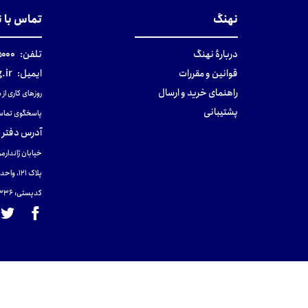
نهنگ
تماس با 
دربارهٔ نهنگ
تلفن:
۰-۰۲۱
قوانین و مقررات
ایمیل:
.ir
راهنمای خرید و ارسال
روزهای کاری از ساعت ۹ صب
پشتیبانی
پاسخگوی تماس
آدرس دفتر 
خیابان ژاندارمر
پلاک 121، واحد ۴.
کدپستی: 131465433۶