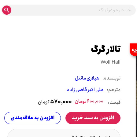
تالار گرگ
Wolf Hall
نويسنده:
هیلاری مانتل
مترجم:
علی اکبر قاضی زاده
600,000
تومان
570,000
تومان
قیمت:
افزودن به سبد خرید
افزودن به علاقه‌مندی