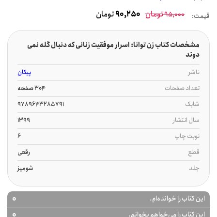
تومان
90,250
تومان
95,000
قیمت:
مشخصات کتاب زن توانا: اسرار موفقیت زنانی که دنبال گله نمی
دوند
ناشر
پیکان
تعداد صفحات
304 صفحه
شابک
9789643285791
سال انتشار
1399
نوبت چاپ
6
قطع
رقعی
جلد
شومیز
0
این کتاب را خوانده‌ام.
0
این کتاب را می‌خواهم بخوانم.