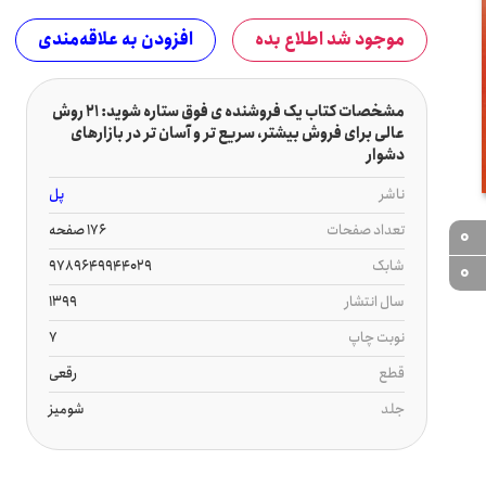
موجود شد اطلاع بده
افزودن به علاقه‌مندی
مشخصات کتاب یک فروشنده ی فوق ستاره شوید: 21 روش
عالی برای فروش بیشتر، سریع تر و آسان تر در بازارهای
دشوار
ناشر
پل
تعداد صفحات
176 صفحه
0
شابک
9789649944029
0
سال انتشار
1399
نوبت چاپ
7
قطع
رقعی
جلد
شومیز