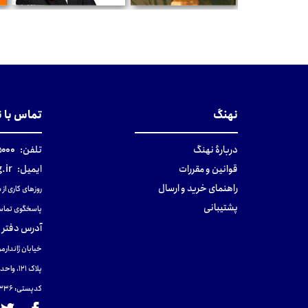
ان
تومان
تومان
نهنگ
تماس با 
دربارهٔ نهنگ
تلفن:
۰-۰۲۱
قوانین و مقررات
ایمیل:
.ir
راهنمای خرید و ارسال
روزهای کاری از ساعت ۹ صب
پشتیبانی
پاسخگوی تماس
آدرس دفتر 
خیابان ژاندارمر
پلاک 121، واحد ۴.
کدپستی: 131465433۶