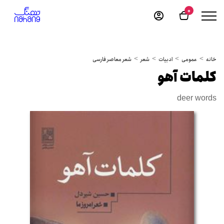
0
خانه
عمومی
ادبیات
شعر
شعر معاصر فارسی
کلمات آهو
deer words