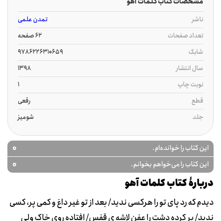
مشخصات کتاب کلمات آهو
ناشر
تمدن علمی
تعداد صفحات
62 صفحه
شابک
9786226310659
سال انتشار
1398
نوبت چاپ
1
قطع
رقعی
جلد
شومیز
0
این کتاب را خوانده‌ام.
0
این کتاب را می‌خواهم بخوانم.
دربارۀ کتاب کلمات آهو
دیدم که رد پای تو را هرکسی ندید/ بعد از تو غیر داغ و کمی پر، کسی
ندید/ پر کرده دشت را عفن لاشه ی قفس/ افتاده روی خاک ولی