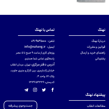
نهنگ
تماس با نهنگ
دربارهٔ نهنگ
تلفن:
۹۱۰۳۵۰۰۰-۰۲۱
قوانین و مقررات
ایمیل:
info@nahang.ir
راهنمای خرید و ارسال
روزهای کاری از ساعت ۹ صبح تا ۵ عصر
پشتیبانی
پاسخگوی تماس شما هستیم.
آدرس دفتر مرکزی
:
تهران، میدان انقلاب
خیابان ژاندارمری، بین کارگر و منیری جاوید،
پلاک 121، واحد ۴.
کدپستی: 131465433۶
پیشنهاد نهنگ
جست‌وجوی پیشرفته
مطالعات انقلاب