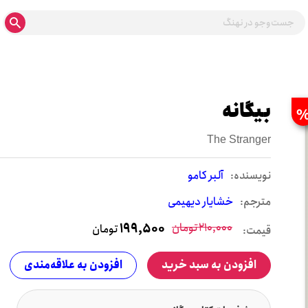
بیگانه
The Stranger
نويسنده:
آلبر کامو
مترجم:
خشایار دیهیمی
210,000
تومان
199,500
تومان
قیمت:
افزودن به سبد خرید
افزودن به علاقه‌مندی