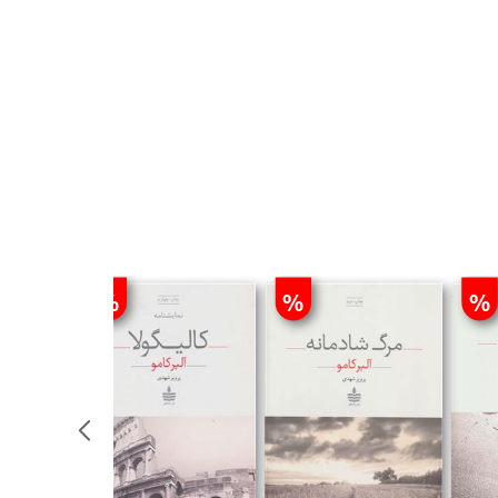
%
%
%