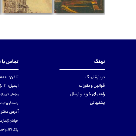
ن
تومان
تومان
نهنگ
تماس با 
دربارهٔ نهنگ
تلفن:
۰-۰۲۱
قوانین و مقررات
ایمیل:
.ir
راهنمای خرید و ارسال
روزهای کاری از ساعت ۹ صب
پشتیبانی
پاسخگوی تماس
آدرس دفتر 
خیابان ژاندارمر
پلاک 121، واحد ۴.