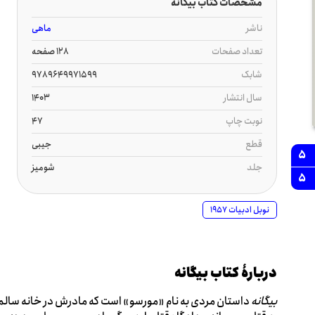
مشخصات کتاب بیگانه
ناشر
ماهی
تعداد صفحات
128 صفحه
شابک
9789649971599
سال انتشار
1403
نوبت چاپ
47
قطع
جیبی
5
جلد
شومیز
5
نوبل ادبیات 1957
دربارۀ کتاب بیگانه
بیگانه
داستان مردی به نام «مورسو» است که مادرش در خانه سالمندان 