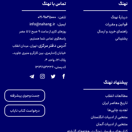
نهنگ
تماس با نهنگ
دربارهٔ نهنگ
تلفن:
۹۱۰۳۵۰۰۰-۰۲۱
قوانین و مقررات
ایمیل:
info@nahang.ir
راهنمای خرید و ارسال
روزهای کاری از ساعت ۹ صبح تا ۵ عصر
پشتیبانی
پاسخگوی تماس شما هستیم.
آدرس دفتر مرکزی
:
تهران، میدان انقلاب
خیابان ژاندارمری، بین کارگر و منیری جاوید،
پلاک 121، واحد ۴.
کدپستی: 131465433۶
پیشنهاد نهنگ
جست‌وجوی پیشرفته
مطالعات انقلاب
تاریخ معاصر ایران
تجدید چاپی‌ها
درخواست کتاب نایاب
منتخبی از ادبیات انگلستان
منتخبی از ادبیات آلمان
کتاب‌های پرفروش نهنگ در هفته‌های گذشته