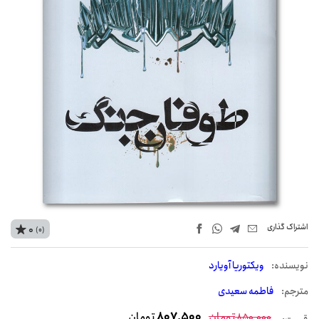
اشتراک‌ گذاری
0
(0)
نويسنده:
ویکتوریا آویارد
مترجم:
فاطمه سعیدی
تومان
807,500
تومان
850,000