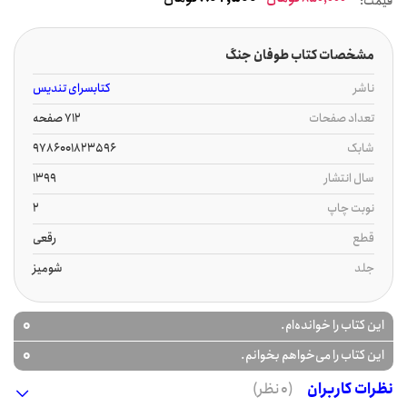
قیمت:
مشخصات کتاب طوفان جنگ
ناشر
کتابسرای تندیس
تعداد صفحات
712 صفحه
شابک
9786001823596
سال انتشار
1399
نوبت چاپ
2
قطع
رقعی
جلد
شومیز
0
این کتاب را خوانده‌ام.
0
این کتاب را می‌خواهم بخوانم.
نظرات کاربران
(0 نظر)