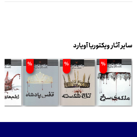
سایر آثار ویکتوریا آویارد
%
%
%