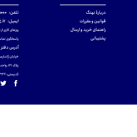
دربارهٔ نهنگ
تلفن:
۰-۰۲۱
قوانین و مقررات
ایمیل:
.ir
راهنمای خرید و ارسال
روزهای کاری از ساعت ۹ صب
پشتیبانی
پاسخگوی تماس
آدرس دفتر 
خیابان ژاندارمر
پلاک 121، واحد ۴.
کدپستی: 131465433۶