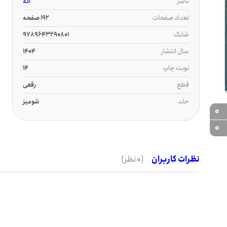
ناشر
آگه
تعداد صفحات
192 صفحه
شابک
9789643290801
سال انتشار
1404
نوبت چاپ
14
قطع
رقعی
جلد
شومیز
0
0
نظرات کاربران
(0 نظر)