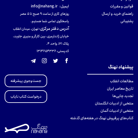
قوانین و مقررات
ایمیل:
info@nahang.ir
راهنمای خرید و ارسال
روزهای کاری از ساعت ۹ صبح تا ۵ عصر
پشتیبانی
پاسخگوی تماس شما هستیم.
آدرس دفتر مرکزی
:
تهران، میدان انقلاب
خیابان ژاندارمری، بین کارگر و منیری جاوید،
پلاک 121، واحد ۴.
کدپستی: 131465433۶
پیشنهاد نهنگ
جست‌وجوی پیشرفته
مطالعات انقلاب
تاریخ معاصر ایران
تجدید چاپی‌ها
درخواست کتاب نایاب
منتخبی از ادبیات انگلستان
منتخبی از ادبیات آلمان
کتاب‌های پرفروش نهنگ در هفته‌های گذشته