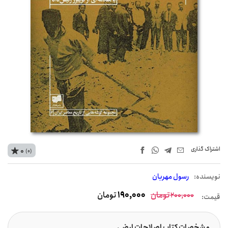
اشتراک‌ گذاری
0
(0)
نويسنده:
رسول مهربان
تومان
190,000
تومان
200,000
قیمت:
مشخصات کتاب اصلاحات ارضی