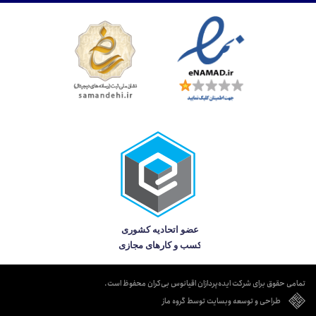
تمامی حقوق برای شرکت ایده‌پردازان اقیانوس بی‌کران محفوظ است.
طراحی و توسعه وبسایت توسط گروه ماز