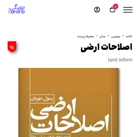
0
خانه
عمومی
سایر
محیط زیست
اصلاحات ارضی
%
land reform