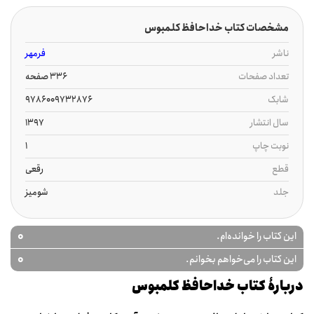
مشخصات کتاب خداحافظ کلمبوس
ناشر
فرمهر
تعداد صفحات
336 صفحه
شابک
9786009732876
سال انتشار
1397
نوبت چاپ
1
قطع
رقعی
جلد
شومیز
0
این کتاب را خوانده‌ام.
0
این کتاب را می‌خواهم بخوانم.
دربارۀ کتاب خداحافظ کلمبوس