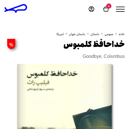
0
خانه
عمومی
داستان
داستان جهان
امریکا
خداحافظ کلمبوس
%
Goodbye, Columbus