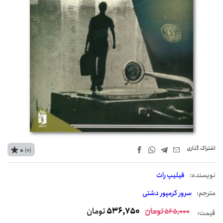
اشتراک‌ گذاری
0
(0)
نويسنده:
فیلیپ راث
مترجم:
سرور کرمپور دشتی
تومان
536,750
تومان
565,000
قیمت: