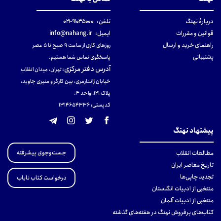
دربارهٔ نهنگ
تلفن:
۹۱۰۳۵۰۰۰-۰۲۱
قوانین و مقررات
ایمیل:
info@nahang.ir
راهنمای خرید و ارسال
روزهای کاری از ساعت ۹ صبح تا ۵ عصر
پشتیبانی
پاسخگوی تماس شما هستیم.
آدرس دفتر مرکزی
:
تهران، میدان انقلاب
خیابان ژاندارمری، بین کارگر و منیری جاوید،
پلاک 121، واحد ۴.
کدپستی: 131465433۶
پیشنهاد نهنگ
جست‌وجوی پیشرفته
مطالعات انقلاب
تاریخ معاصر ایران
تجدید چاپی‌ها
درخواست کتاب نایاب
منتخبی از ادبیات انگلستان
منتخبی از ادبیات آلمان
کتاب‌های پرفروش نهنگ در هفته‌های گذشته