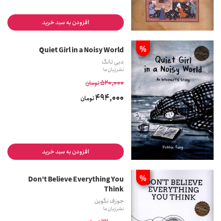
افزودن به سبد خرید
%
Quiet Girl in a Noisy World
دبی تانگ
نشر زبان ما
520,000
تومان
494,000
تومان
افزودن به سبد خرید
%
Don't Believe Everything You
Think
جوزف نگوین
نشر زبان ما