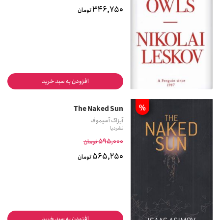
346,750
تومان
افزودن به سبد خرید
%
The Naked Sun
آیزاک آسیموف
نشر دیا
595,000
تومان
565,250
تومان
افزودن به سبد خرید