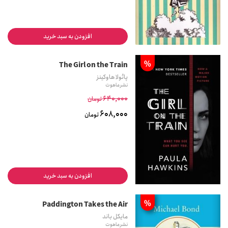
افزودن به سبد خرید
%
The Girl on the Train
پائولا هاوکینز
نشر ماهوت
640,000
تومان
608,000
تومان
افزودن به سبد خرید
%
Paddington Takes the Air
مایکل باند
نشر ماهوت