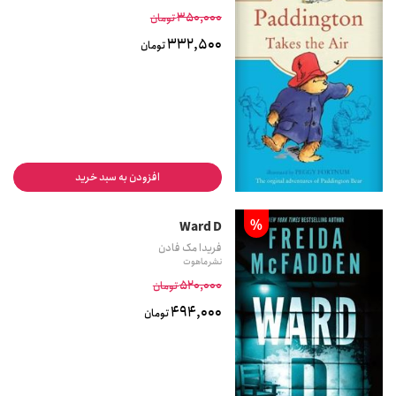
350,000
تومان
332,500
تومان
افزودن به سبد خرید
%
Ward D
فریدا مک فادن
نشر ماهوت
520,000
تومان
494,000
تومان