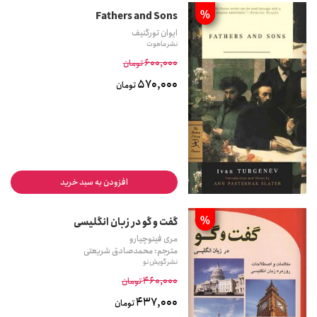
%
Fathers and Sons
ایوان تورگنیف
نشر ماهوت
600,000
تومان
570,000
تومان
افزودن به سبد خرید
%
گفت و گو در زبان انگلیسی
مری فینوچیارو
مترجم: محمدصادق شریعتی
نشر گویش نو
460,000
تومان
437,000
تومان