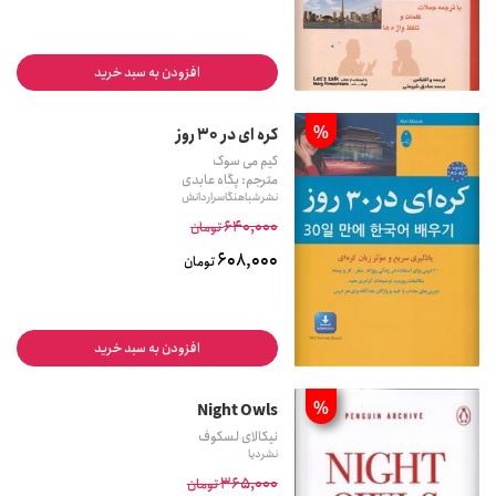
افزودن به سبد خرید
%
کره ای در 30 روز
کیم می سوک
مترجم: پگاه عابدی
نشر شباهنگاسرار دانش
640,000
تومان
608,000
تومان
افزودن به سبد خرید
%
Night Owls
نیکالای‏ لسکوف‏
نشر دیا
365,000
تومان