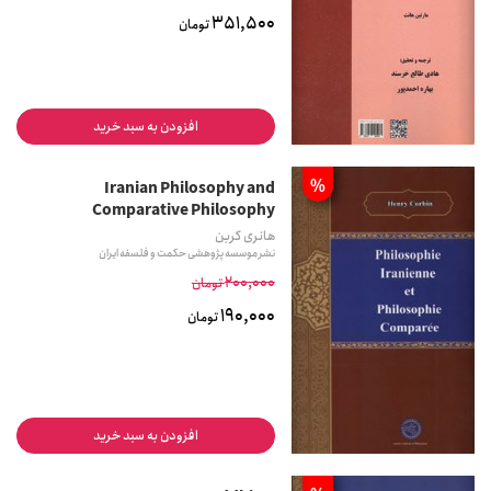
351,500
تومان
افزودن به سبد خرید
%
Iranian Philosophy and
Comparative Philosophy
هانری کربن
نشر موسسه پژوهشی حکمت و فلسفه ایران
200,000
تومان
190,000
تومان
افزودن به سبد خرید