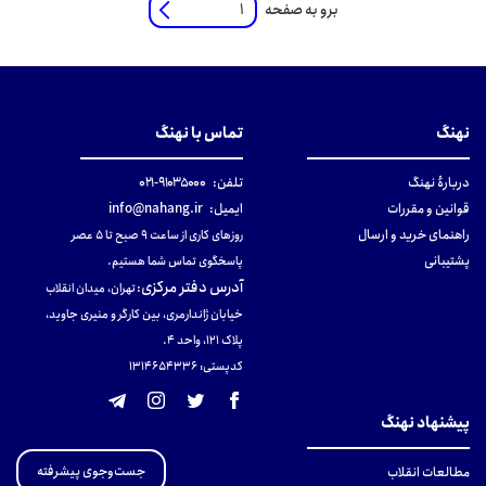
برو به صفحه
نهنگ
تماس با نهنگ
دربارهٔ نهنگ
تلفن:
۹۱۰۳۵۰۰۰-۰۲۱
قوانین و مقررات
ایمیل:
info@nahang.ir
راهنمای خرید و ارسال
روزهای کاری از ساعت ۹ صبح تا ۵ عصر
پشتیبانی
پاسخگوی تماس شما هستیم.
آدرس دفتر مرکزی
:
تهران، میدان انقلاب
خیابان ژاندارمری، بین کارگر و منیری جاوید،
پلاک 121، واحد ۴.
کدپستی: 131465433۶
پیشنهاد نهنگ
جست‌وجوی پیشرفته
مطالعات انقلاب