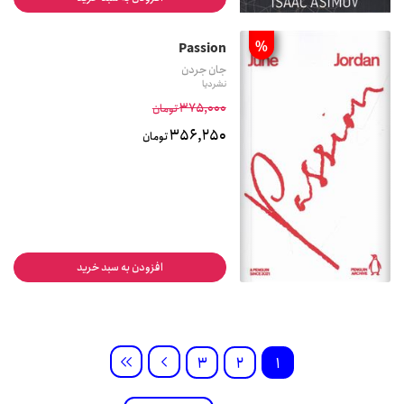
%
Passion
جان جردن
نشر دیا
375,000
تومان
356,250
تومان
افزودن به سبد خرید
3
2
1