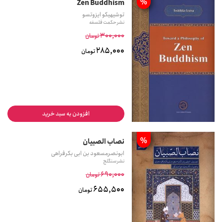
%
Zen Buddhism
توشیهیکو ایزوتسو
نشر حکمت فلسفه
300,000
تومان
285,000
تومان
افزودن به سبد خرید
%
نصاب الصبیان
ابونصرمسعود بن ابی بکرفراهی
نشر سنگلج
690,000
تومان
655,500
تومان