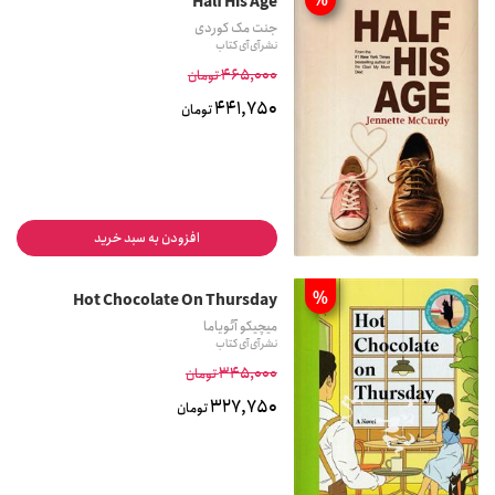
%
Half His Age
جنت مک کوردی
نشر آی آی کتاب
465,000
تومان
441,750
تومان
افزودن به سبد خرید
%
Hot Chocolate On Thursday
میچیکو آئویاما
نشر آی آی کتاب
345,000
تومان
327,750
تومان