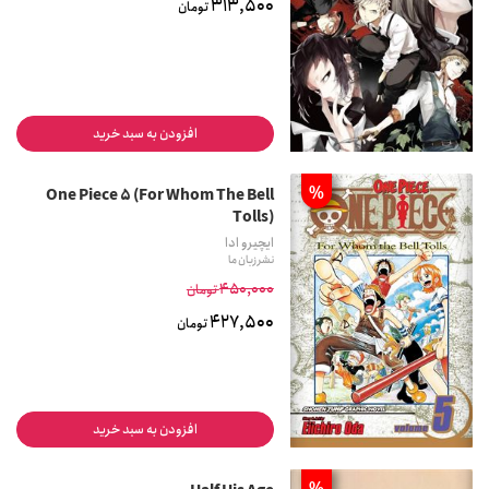
313,500
تومان
افزودن به سبد خرید
%
One Piece 5 (For Whom The Bell
Tolls)
ایچیرو ادا
نشر زبان ما
450,000
تومان
427,500
تومان
افزودن به سبد خرید