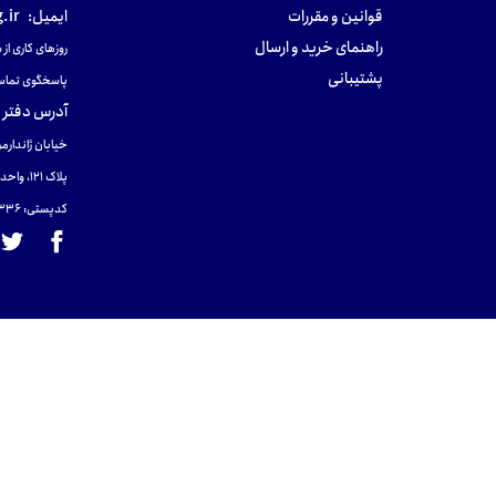
قوانین و مقررات
ایمیل:
.ir
راهنمای خرید و ارسال
روزهای کاری از ساعت ۹ صب
پشتیبانی
پاسخگوی تماس
آدرس دفتر 
خیابان ژاندارمر
پلاک 121، واحد ۴.
کدپستی: 131465433۶