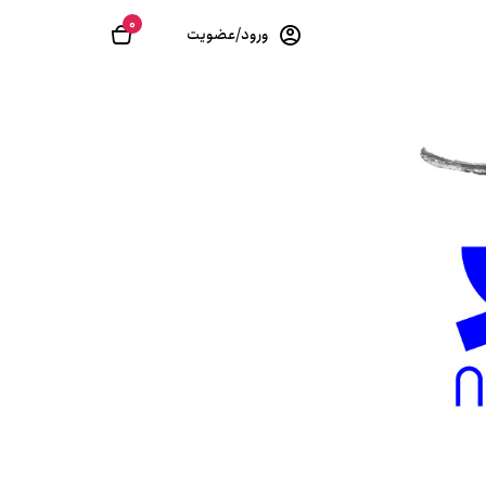
0
ورود/عضویت