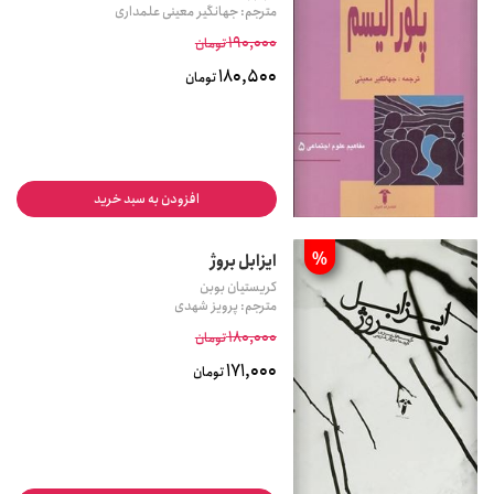
مترجم: جهانگیر معینی علمداری
190,000
تومان
180,500
تومان
افزودن به سبد خرید
%
ایزابل بروژ
کریستیان بوبن
مترجم: پرویز شهدی
180,000
تومان
171,000
تومان