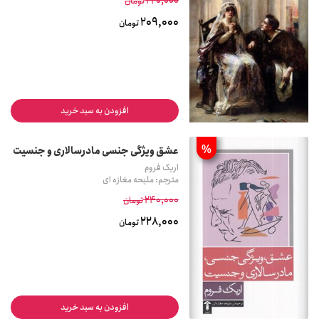
220,000
تومان
209,000
تومان
افزودن به سبد خرید
%
عشق ویژگی جنسی مادرسالاری و جنسیت
اریک فروم
مترجم: ملیحه مغازه ای
240,000
تومان
228,000
تومان
افزودن به سبد خرید