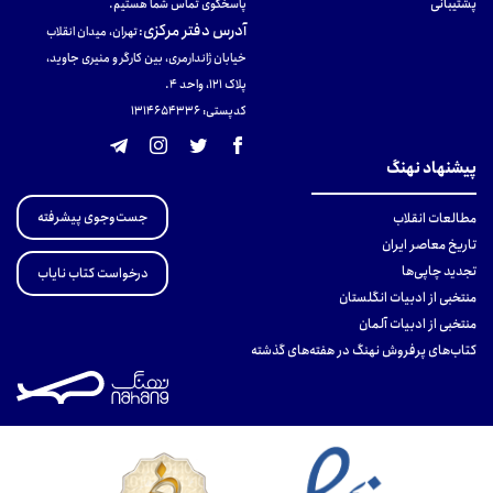
پشتیبانی
پاسخگوی تماس شما هستیم.
آدرس دفتر مرکزی
:
تهران، میدان انقلاب
خیابان ژاندارمری، بین کارگر و منیری جاوید،
پلاک 121، واحد ۴.
کدپستی: 131465433۶
پیشنهاد نهنگ
جست‌وجوی پیشرفته
مطالعات انقلاب
تاریخ معاصر ایران
تجدید چاپی‌ها
درخواست کتاب نایاب
منتخبی از ادبیات انگلستان
منتخبی از ادبیات آلمان
کتاب‌های پرفروش نهنگ در هفته‌های گذشته