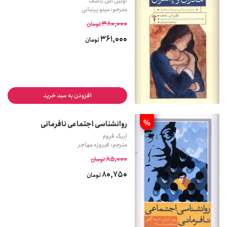
اولین اس باسف
مترجم: مینو پرنیانی
380,000
تومان
361,000
تومان
افزودن به سبد خرید
%
روانشناسی اجتماعی نافرمانی
اریک فروم
مترجم: فیروزه مهاجر
85,000
تومان
80,750
تومان