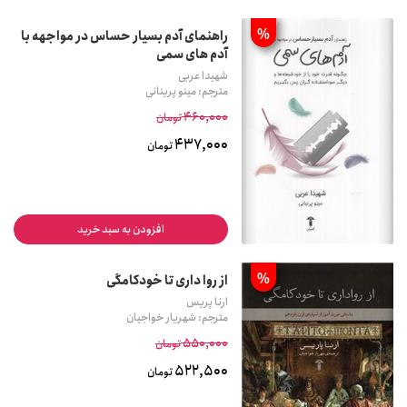
%
راهنمای آدم بسیار حساس در مواجهه با
آدم های سمی
شهیدا عربی
مترجم: مینو پرینانی
460,000
تومان
437,000
تومان
افزودن به سبد خرید
%
از روا داری تا خودکامگی
ارنا پریس
مترجم: شهریار خواجیان
550,000
تومان
522,500
تومان