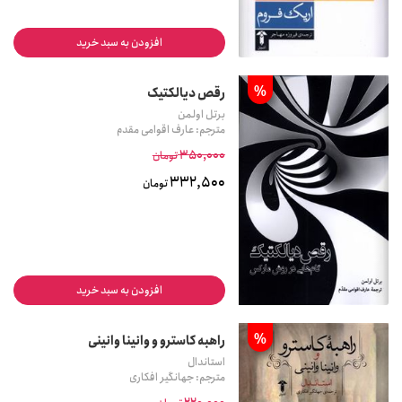
افزودن به سبد خرید
%
رقص دیالکتیک
برتل اولمن
مترجم: عارف اقوامی مقدم
350,000
تومان
332,500
تومان
افزودن به سبد خرید
%
راهبه کاسترو و وانینا وانینی
استاندال
مترجم: جهانگیر افکاری