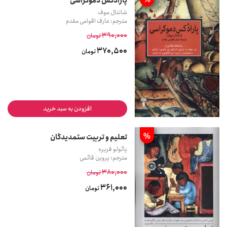
پارادکس دموکراسی
شانتال موف
مترجم: عارف اقوامی مقدم
390,000
تومان
370,500
تومان
افزودن به سبد خرید
%
تعلیم و تربیت ستمدیدگان
پائولو فریره
مترجم: پروین قائمی
380,000
تومان
361,000
تومان