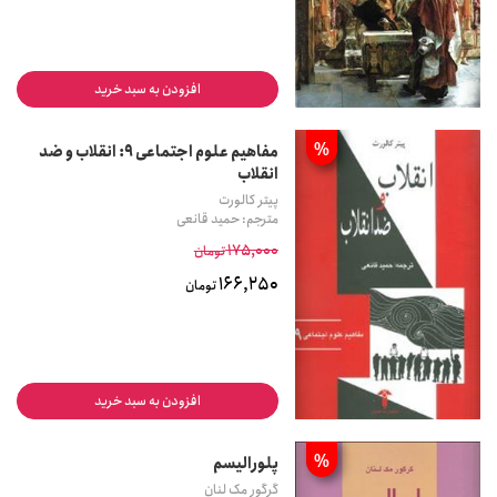
افزودن به سبد خرید
%
مفاهیم علوم اجتماعی 9: انقلاب و ضد
انقلاب
پیتر کالورت
مترجم: حمید قانعی
175,000
تومان
166,250
تومان
افزودن به سبد خرید
%
پلورالیسم
گرگور مک لنان