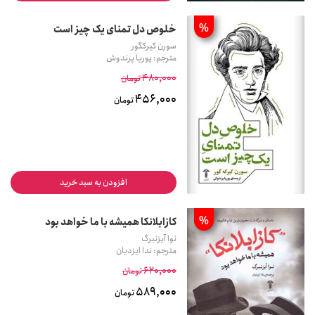
%
خلوص دل تمنای یک چیز است
سورن کیرکگور
مترجم: پوریا پرندوش
480,000
تومان
456,000
تومان
افزودن به سبد خرید
%
کازابلانکا همیشه با ما خواهد بود
نوا آیزنبرگ
مترجم: ندا ایزدیان
620,000
تومان
589,000
تومان