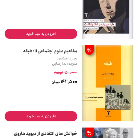
افزودن به سبد خرید
%
مفاهیم علوم اجتماعی 11: طبقه
رچارد اسکیس
مترجم: ندا رضایی
150,000
تومان
142,500
تومان
افزودن به سبد خرید
%
خوانش های انتقادی از دیوید هاروی