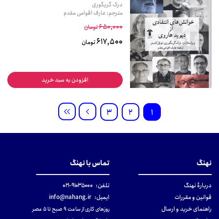
درک گریگوری
مترجم: عارف اقوامی مقدم
650,000
تومان
617,500
تومان
افزودن به سبد خرید
3
2
1
نهنگ
تماس با نهنگ
دربارهٔ نهنگ
تلفن:
۹۱۰۳۵۰۰۰-۰۲۱
قوانین و مقررات
ایمیل:
info@nahang.ir
راهنمای خرید و ارسال
روزهای کاری از ساعت ۹ صبح تا ۵ عصر