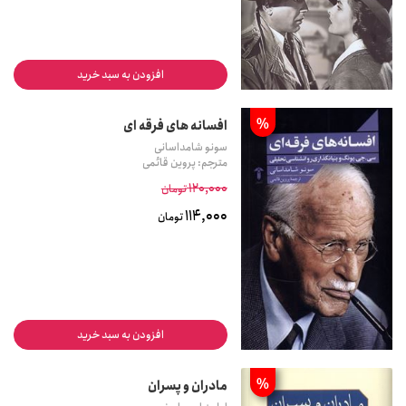
افزودن به سبد خرید
%
افسانه های فرقه ای
سونو شامداسانی
مترجم: پروین قائمی
120,000
تومان
114,000
تومان
افزودن به سبد خرید
%
مادران و پسران