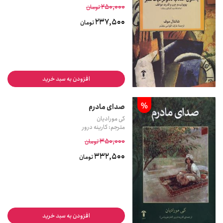
250,000
تومان
237,500
تومان
افزودن به سبد خرید
%
صدای مادرم
کی مورادیان
مترجم: کارینه درور
350,000
تومان
332,500
تومان
افزودن به سبد خرید