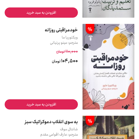
افزودن به سبد خرید
%
خودمراقبتی روزانه
ویکتوریا ما
مترجم: مینو پرنیانی
110,000
تومان
104,500
تومان
افزودن به سبد خرید
%
به سوی انقلاب دموکراتیک سبز
شانتال موف
مترجم: عارف اقوامی مقدم