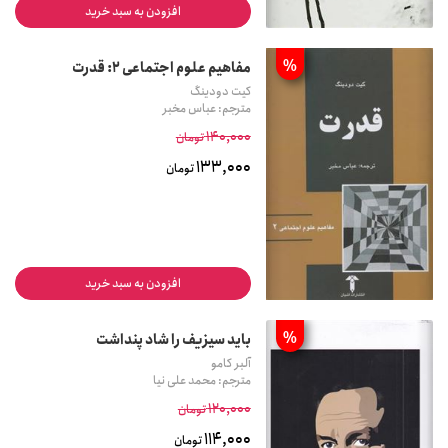
افزودن به سبد خرید
%
مفاهیم علوم اجتماعی 2: قدرت
کیت دودینگ
مترجم: عباس مخبر
140,000
تومان
133,000
تومان
افزودن به سبد خرید
%
باید سیزیف را شاد پنداشت
آلبر کامو
مترجم: محمد علی نیا
120,000
تومان
114,000
تومان