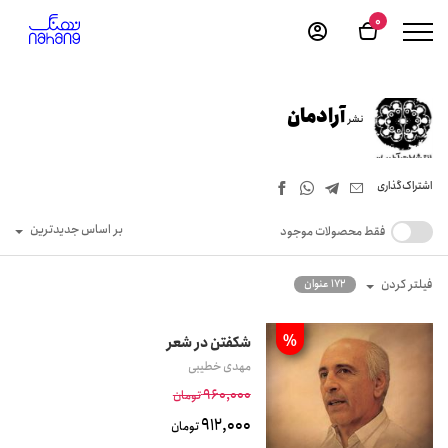
0
آرادمان
نشر
اشتراک‌گذاری
بر اساس جدیدترین
فقط محصولات موجود
فیلتر کردن
172 عنوان
%
شکفتن در شعر
مهدی خطیبی
960,000
تومان
912,000
تومان