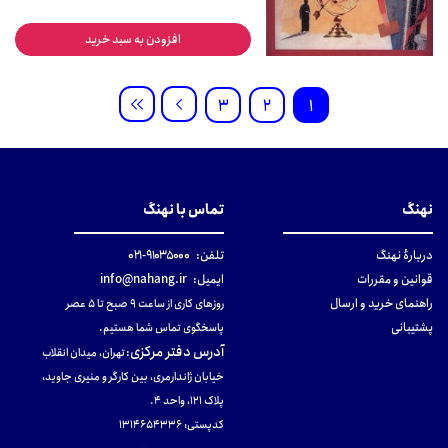
افزودن به سبد خرید
3
2
1
نهنگ
تماس با نهنگ
دربارهٔ نهنگ
تلفن:
۹۱۰۳۵۰۰۰-۰۲۱
قوانین و مقررات
ایمیل:
info@nahang.ir
راهنمای خرید و ارسال
روزهای کاری از ساعت ۹ صبح تا ۵ عصر
پشتیبانی
پاسخگوی تماس شما هستیم.
آدرس دفتر مرکزی
:
تهران، میدان انقلاب
خیابان ژاندارمری، بین کارگر و منیری جاوید،
پلاک 121، واحد ۴.
کدپستی: 131465433۶