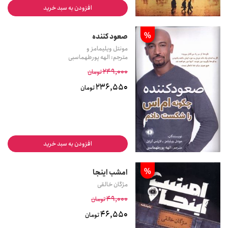
افزودن به سبد خرید
%
صعود کننده
مونتل ویلیمامز و
مترجم: الهه پورطهماسبی
249,000
تومان
236,550
تومان
افزودن به سبد خرید
%
امشب اینجا
مژگان خالقی
49,000
تومان
46,550
تومان