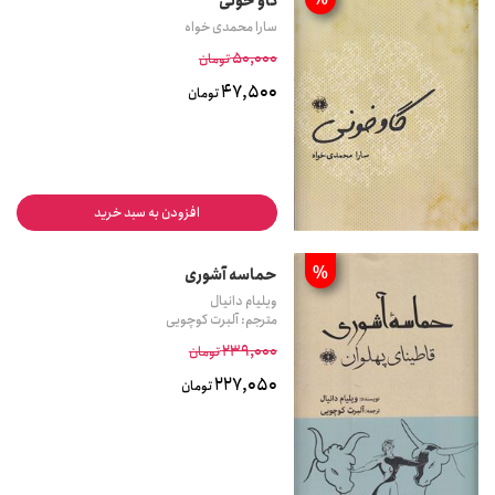
%
گاو خونی
سارا محمدی خواه
50,000
تومان
47,500
تومان
افزودن به سبد خرید
%
حماسه آشوری
ویلیام دانیال
مترجم: آلبرت کوچویی
239,000
تومان
227,050
تومان