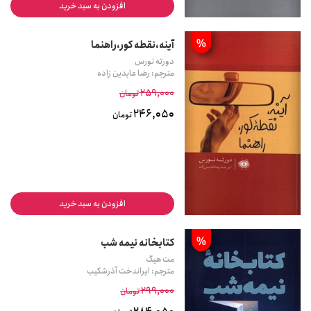
افزودن به سبد خرید
%
آینه،نقطه کور،راهنما
دورته نورس
مترجم: رضا عابدین زاده
259,000
تومان
246,050
تومان
افزودن به سبد خرید
%
کتابخانه نیمه شب
مت هیگ
مترجم: ایراندخت آذرشکیب
299,000
تومان