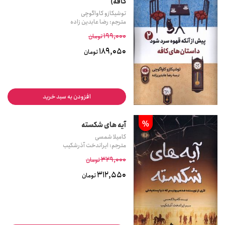
کافه)
توشیکازو کاواگوچی
مترجم: رضا عابدین زاده
199,000
تومان
189,050
تومان
افزودن به سبد خرید
%
آیه های شکسته
کامیلا شمسی
مترجم: ایراندخت آذرشکیب
329,000
تومان
312,550
تومان