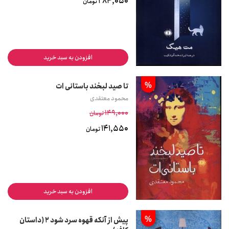
284,050
تومان
افزودن به سبد خرید
%
تا صید لبخند باستانی ات
محمود معتقدی
149,000
تومان
141,550
تومان
افزودن به سبد خرید
%
پیش از آنکه قهوه سرد شود 2 (داستان