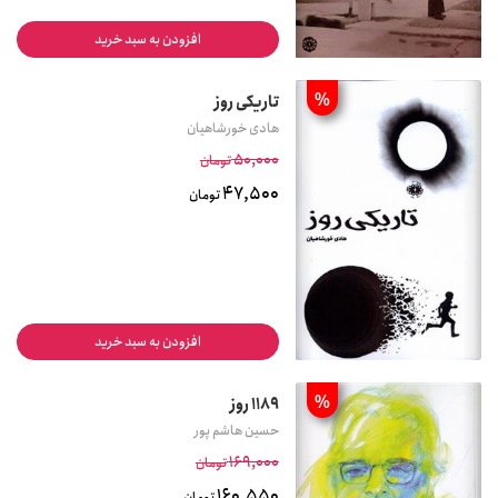
افزودن به سبد خرید
%
تاریکی روز
هادی خورشاهیان
50,000
تومان
47,500
تومان
افزودن به سبد خرید
%
1189 روز
حسین هاشم پور
169,000
تومان
160,550
تومان