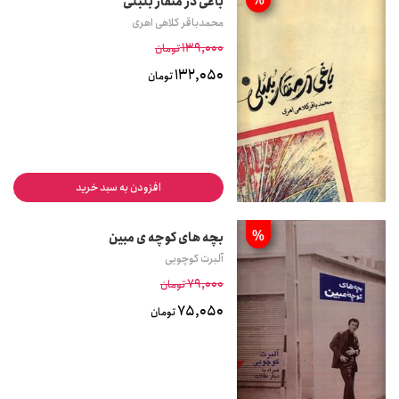
%
باغی در منقار بلبلی
محمدباقر کلاهی اهری
139,000
تومان
132,050
تومان
افزودن به سبد خرید
%
بچه های کوچه ی مبین
آلبرت کوچویی
79,000
تومان
75,050
تومان