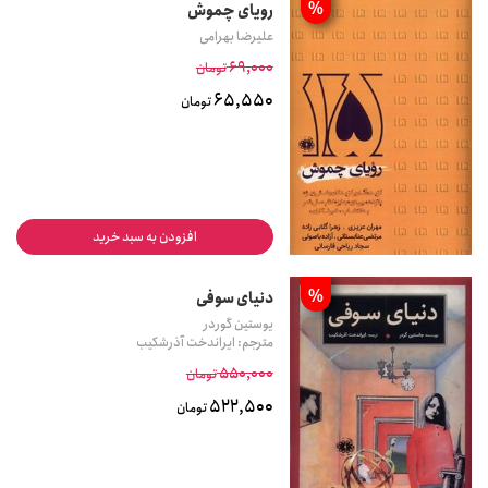
%
رویای چموش
علیرضا بهرامی
69,000
تومان
65,550
تومان
افزودن به سبد خرید
%
دنیای سوفی
یوستین گوردر
مترجم: ایراندخت آذرشکیب
550,000
تومان
522,500
تومان