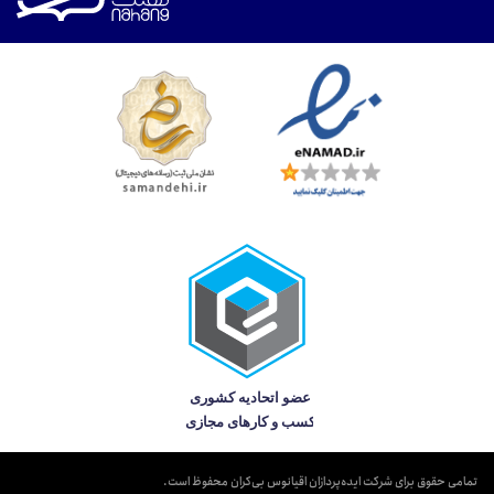
تمامی حقوق برای شرکت ایده‌پردازان اقیانوس بی‌کران محفوظ است.