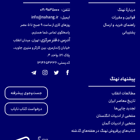
دربارهٔ نهنگ
تلفن:
۹۱۰۳۵۰۰۰-۰۲۱
قوانین و مقررات
ایمیل:
info@nahang.ir
راهنمای خرید و ارسال
روزهای کاری از ساعت ۹ صبح تا ۵ عصر
پشتیبانی
پاسخگوی تماس شما هستیم.
آدرس دفتر مرکزی
:
تهران، میدان انقلاب
خیابان ژاندارمری، بین کارگر و منیری جاوید،
پلاک 121، واحد ۴.
کدپستی: 131465433۶
پیشنهاد نهنگ
جست‌وجوی پیشرفته
مطالعات انقلاب
تاریخ معاصر ایران
تجدید چاپی‌ها
درخواست کتاب نایاب
منتخبی از ادبیات انگلستان
منتخبی از ادبیات آلمان
کتاب‌های پرفروش نهنگ در هفته‌های گذشته