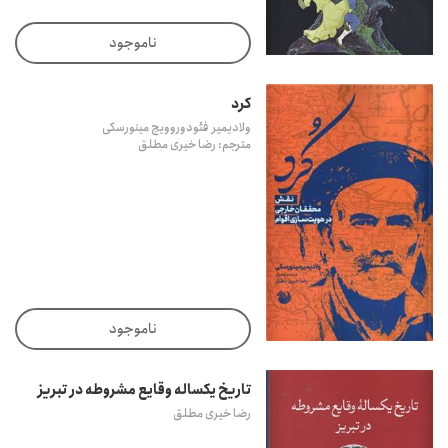
ناموجود
کرد
ولادیمیر فئودوروویچ مینورسکی
مترجم: رضا خیری مطلق
ناموجود
تاریخ یکساله وقایع مشروطه در تبریز
رضا خیری مطلق