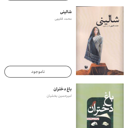
شالینی
محمد فقیهی
ناموجود
باغ دختران
امیرحسین بخشیان