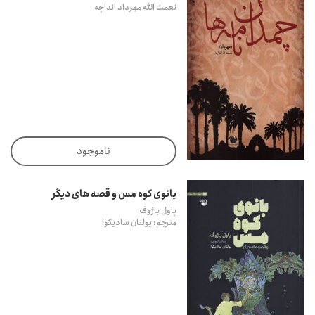
نعمت الله مهرداد انداچه
ناموجود
بانوی کوه مس و قصه های دیگر
پاول باژوف
مترجم: یولتان سادیکوا