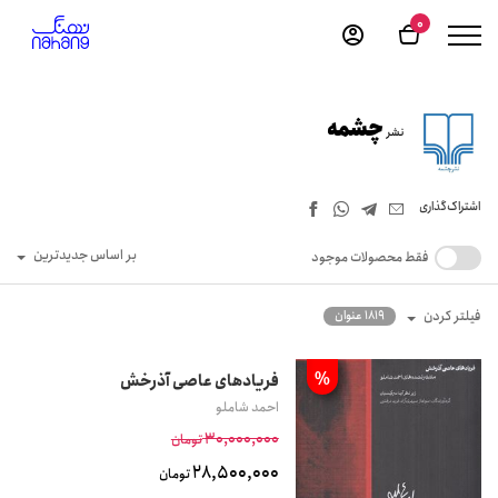
0
چشمه
نشر
اشتراک‌گذاری
بر اساس جدیدترین
فقط محصولات موجود
فیلتر کردن
1819 عنوان
%
فریادهای عاصی آذرخش
احمد شاملو
30,000,000
تومان
28,500,000
تومان