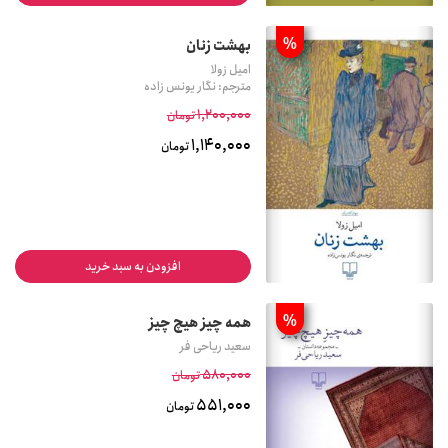
%
بهشت زنان
امیل زولا
مترجم: نگار یونس زاده
1,200,000
تومان
1,140,000
تومان
افزودن به سبد خرید
%
همه چیز هیچ چیز
سعید ریاحی فر
580,000
تومان
551,000
تومان