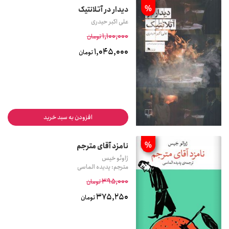
%
دیدار در آتلانتیک
علی اکبر حیدری
1,100,000
تومان
1,045,000
تومان
افزودن به سبد خرید
%
نامزد آقای مترجم
ژاوئو خیس
مترجم: پدیده الماسی
395,000
تومان
375,250
تومان