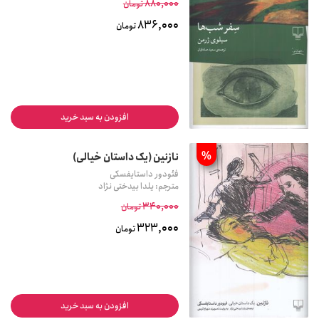
880,000
تومان
836,000
تومان
افزودن به سبد خرید
%
نازنین (یک داستان خیالی)
فئودور داستایفسکی
مترجم: یلدا بیدختی نژاد
340,000
تومان
323,000
تومان
افزودن به سبد خرید