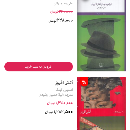
علی میرمیرانی
240,000
تومان
228,000
تومان
افزودن به سبد خرید
%
آتش افروز
استیون کینگ
مترجم: لیلا حسین رشیدی
1,350,000
تومان
1,282,500
تومان