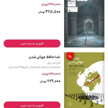
490,000
تومان
465,500
تومان
افزودن به سبد خرید
%
خداحافظ جهانی شدن
الیزابت براو
مترجمان: مسعود کرباسیان، امیرعطا کرباسیان
820,000
تومان
779,000
تومان
افزودن به سبد خرید