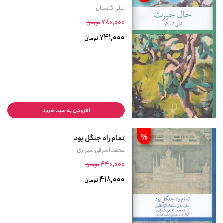
لیلی گلستان
780,000
تومان
741,000
تومان
افزودن به سبد خرید
%
تمام راه جنگل بود
محمد اشرفی‌ شیرازی
440,000
تومان
418,000
تومان