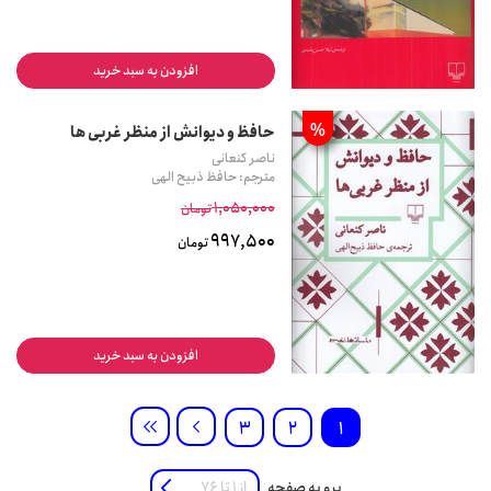
افزودن به سبد خرید
%
حافظ و دیوانش از منظر غربی ها
ناصر کنعانی
مترجم: حافظ ذبیح الهی
1,050,000
تومان
997,500
تومان
افزودن به سبد خرید
3
2
1
برو به صفحه