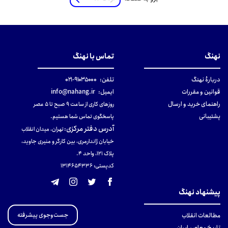
نهنگ
تماس با نهنگ
دربارهٔ نهنگ
تلفن:
۹۱۰۳۵۰۰۰-۰۲۱
قوانین و مقررات
ایمیل:
info@nahang.ir
راهنمای خرید و ارسال
روزهای کاری از ساعت ۹ صبح تا ۵ عصر
پشتیبانی
پاسخگوی تماس شما هستیم.
آدرس دفتر مرکزی
:
تهران، میدان انقلاب
خیابان ژاندارمری، بین کارگر و منیری جاوید،
پلاک 121، واحد ۴.
کدپستی: 131465433۶
پیشنهاد نهنگ
جست‌وجوی پیشرفته
مطالعات انقلاب
تاریخ معاصر ایران