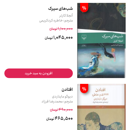
%
شب‌های سیرک
آنجلا کارتر
مترجم: خاطره کردکریمی
1,100,000
تومان
1,045,000
تومان
افزودن به سبد خرید
%
افتادن
دیوگو مایناردی
مترجم: محمدرضا فرزاد
490,000
تومان
465,500
تومان