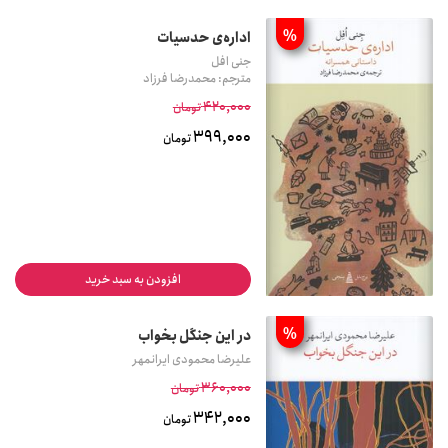
%
اداره‌ی حدسیات
جنی افل
مترجم: محمدرضا فرزاد
420,000
تومان
399,000
تومان
افزودن به سبد خرید
%
در این جنگل بخواب
علیرضا محمودی ایرانمهر
360,000
تومان
342,000
تومان