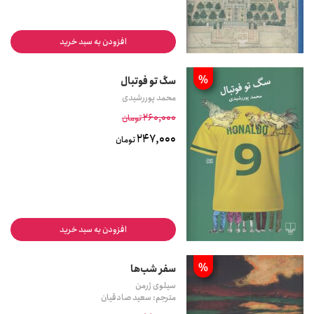
افزودن به سبد خرید
%
سگ تو فوتبال
محمد پوررشیدی
260,000
تومان
247,000
تومان
افزودن به سبد خرید
%
سفر شب‌ها
سیلوی ژرمن
مترجم: سعید صادقیان