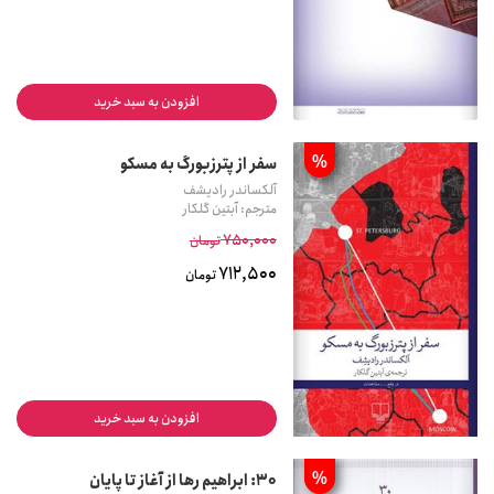
افزودن به سبد خرید
%
سفر از پترزبورگ به مسکو
آلکساندر رادیشف
مترجم: آبتین گلکار
750,000
تومان
712,500
تومان
افزودن به سبد خرید
%
30: ابراهیم رها از آغاز تا پایان