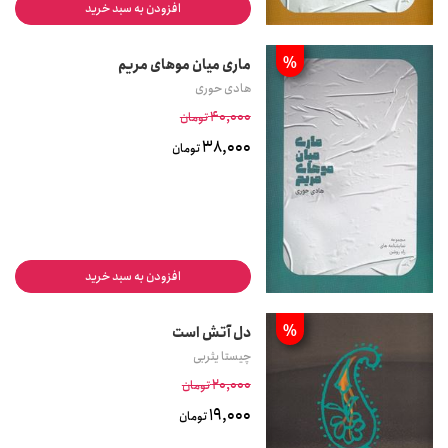
افزودن به سبد خرید
%
ماری میان موهای مریم
هادی حوری
40,000
تومان
38,000
تومان
افزودن به سبد خرید
%
دل آتش است
چیستا یثربی
20,000
تومان
19,000
تومان