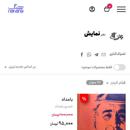
0
نمایش
نشر
اشتراک‌گذاری
بر اساس جدیدترین
فقط محصولات موجود
فیلتر کردن
171 عنوان
%
بامداد
خسرو بامداد
100,000
تومان
95,000
تومان