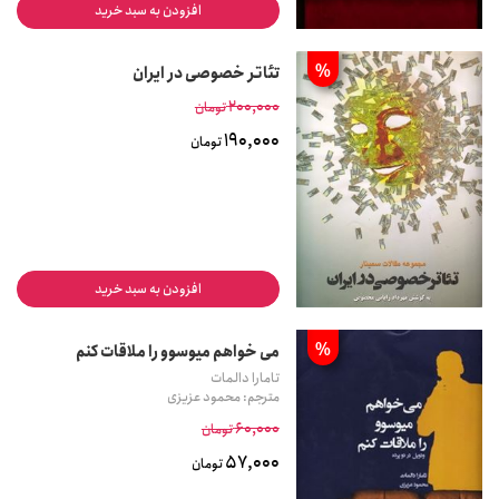
افزودن به سبد خرید
%
تئاتر خصوصی در ایران
200,000
تومان
190,000
تومان
افزودن به سبد خرید
%
می خواهم میوسوو را ملاقات کنم
تامارا دالمات
مترجم: محمود عزیزی
60,000
تومان
57,000
تومان