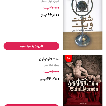
شهرام گیل آبادی
70,000
تومان
66,500
تومان
افزودن به سبد خرید
%
سنت لائوکوئون
بهرام شادانفر
25,000
تومان
23,750
تومان