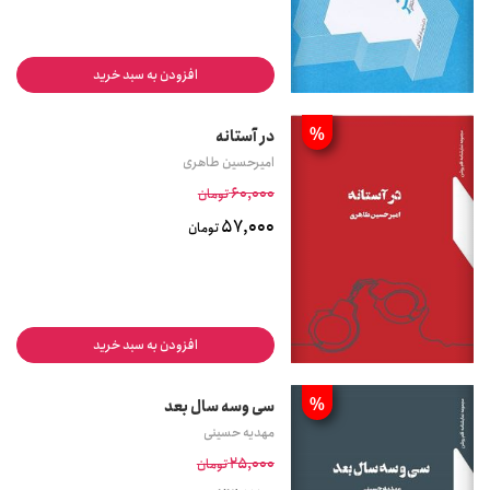
افزودن به سبد خرید
%
در آستانه
امیرحسین طاهری
60,000
تومان
57,000
تومان
افزودن به سبد خرید
%
سی وسه سال بعد
مهدیه حسینی
25,000
تومان