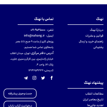
نهنگ
تماس با نهنگ
دربارهٔ نهنگ
تلفن:
۹۱۰۳۵۰۰۰-۰۲۱
قوانین و مقررات
ایمیل:
info@nahang.ir
راهنمای خرید و ارسال
روزهای کاری از ساعت ۹ صبح تا ۵ عصر
پشتیبانی
پاسخگوی تماس شما هستیم.
آدرس دفتر مرکزی
:
تهران، میدان انقلاب
خیابان ژاندارمری، بین کارگر و منیری جاوید،
پلاک 121، واحد ۴.
کدپستی: 131465433۶
پیشنهاد نهنگ
جست‌وجوی پیشرفته
مطالعات انقلاب
تاریخ معاصر ایران
تجدید چاپی‌ها
درخواست کتاب نایاب