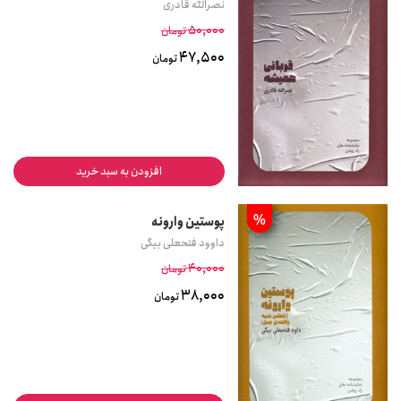
نصرالله قادری
50,000
تومان
47,500
تومان
افزودن به سبد خرید
%
پوستین وارونه
داوود فتحعلی بیگی
40,000
تومان
38,000
تومان