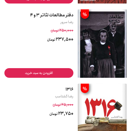
%
دفتر مطالعات تئاتر 3 و 4
رضا سرور
250,000
تومان
237,500
تومان
افزودن به سبد خرید
%
1316
رضا گشتاسب
25,000
تومان
23,750
تومان