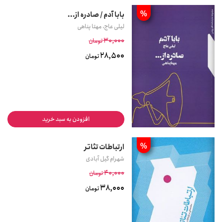
%
بابا آدم / صادره از...
لیلی عاج، مهتا پناهی
30,000
تومان
28,500
تومان
افزودن به سبد خرید
%
ارتباطات تئاتر
شهرام گیل آبادی
40,000
تومان
38,000
تومان