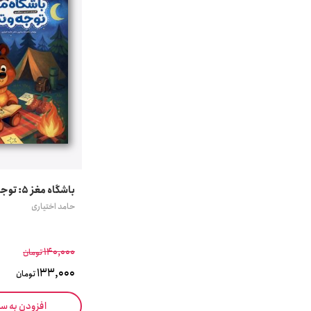
باشگاه مغز 5: توجه و تمرکز
حامد اختیاری
140,000
تومان
133,000
تومان
افزودن به س