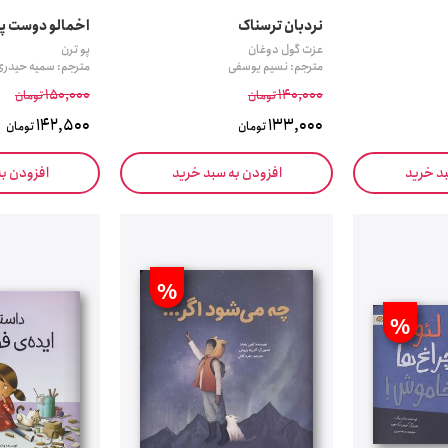
نردبان ترسناک
اخمالو دوست پی
عزت گول دوغان
پو ترن
مترجم: نسیم یوسفی
مترجم: سمیه حیدری
150,000
140,000
تومان
تومان
142,500
133,000
تومان
تومان
بد خرید
افزودن به سبد خرید
افزودن ب
%
%