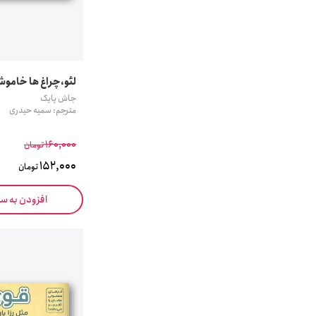
لئو،چراغ ها خامو
جاش پایک
مترجم: سمیه حیدری
160,000
تومان
152,000
تومان
افزودن به س