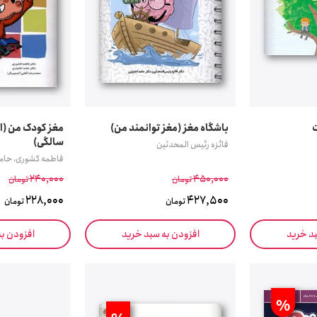
باشگاه مغز (مغز توانمند من)
مغز کودک من (از 
سالگی)
فائزه رئیس المحدثین
فاطمه کشوری، حامد
240,000
450,000
تومان
تومان
228,000
427,500
تومان
تومان
بد خرید
افزودن به سبد خرید
افزودن ب
%