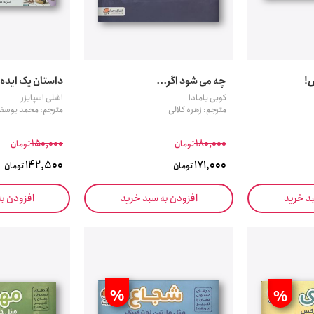
ش!
چه می شود اگر...
داستان یک ایده 
کوبی یامادا
اشلی اسپایزر
مترجم: زهره کلالی
مترجم: محمد یوسفی
150,000
180,000
تومان
تومان
142,500
171,000
تومان
تومان
بد خرید
افزودن به سبد خرید
افزودن ب
%
%