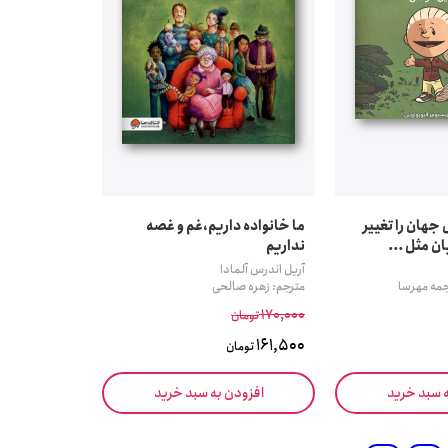
جهان را تغییر
ما خانواده داریم،غم و غصه
ن مثل ...
نداریم
آریل اندرس آلمادا
جمه مهرسا
مترجم: زهره صالحی
170,000
تومان
161,500
تومان
ه سبد خرید
افزودن به سبد خرید