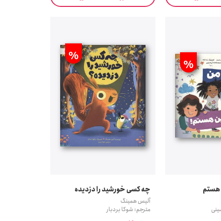
%
%
 هستم
چه کسی خورشید را دزدیده
آلیس همینگ
ینی
مترجم: شوکا بردبار