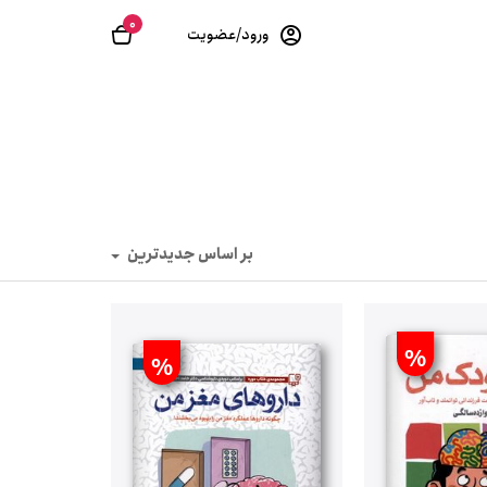
0
ورود/عضویت
بر اساس جدیدترین
%
%