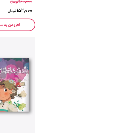
160,000
تومان
152,000
تومان
افزودن به س