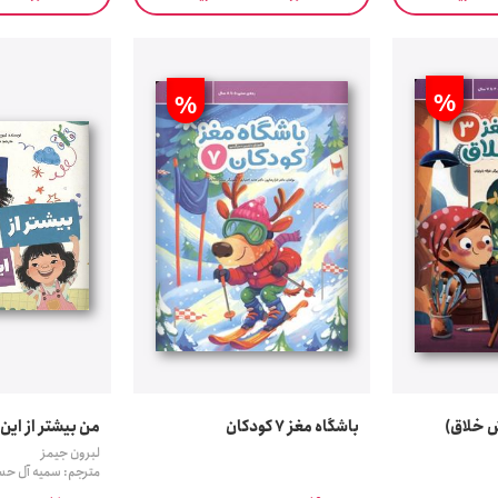
%
%
باشگاه مغز 7 کودکان
من بیشتر از این
لبرون جیمز
مترجم: سمیه آل حس