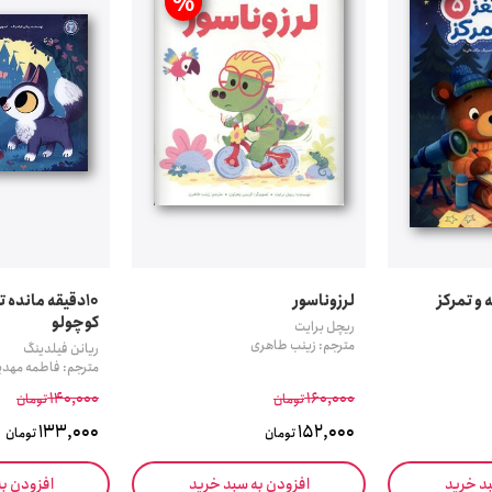
%
لرزوناسور
10دقیقه مانده
کوچولو
ریچل برایت
مترجم: زینب طاهری
ریانن فیلدینگ
مترجم: فاطمه مهدی
140,000
160,000
تومان
تومان
133,000
152,000
تومان
تومان
بد خرید
افزودن به سبد خرید
افزودن ب