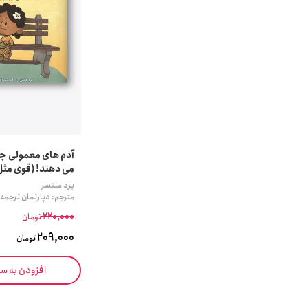
آدم های معمولی جها
می دهند! (قوی مثل 
برد ملتسر
مترجم: دپارتمان ترجمه
220,000
تومان
209,000
تومان
افزودن به س