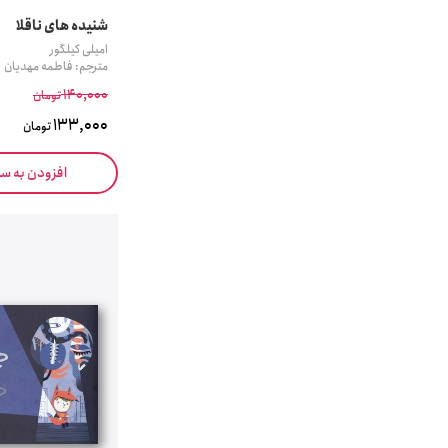
شنیده های ناقلا
امیلی کیلگور
مترجم: فاطمه مهدیان
140,000
تومان
133,000
تومان
افزودن به س