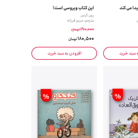
دا می کند
این کتاب ویروسی است!
رون کرس
مترجم: مریم فرزانه
190,000
تومان
180,500
تومان
ه سبد خرید
افزودن به سبد خرید
%
%