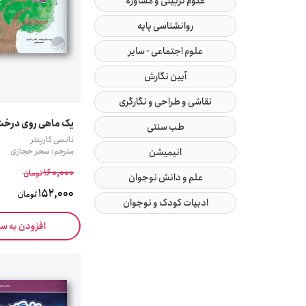
علوم تربیتی و مشاوره
روانشناسی پایه
علوم اجتماعی - سایر
آیین نگارش
نقاشی و طراحی و نگارگری
یک ماهی روی درخت
طب سنتی
نانسی کارپنتر
انیمیشن
مترجم: سحر حجازی
160,000
تومان
علم و دانش نوجوان
152,000
تومان
ادبیات کودک و نوجوان
افزودن به س