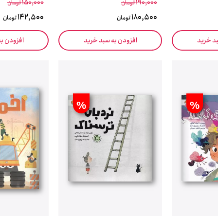
150,000
190,000
تومان
تومان
142,500
180,500
تومان
تومان
بد خرید
افزودن به سبد خرید
افزودن ب
%
%