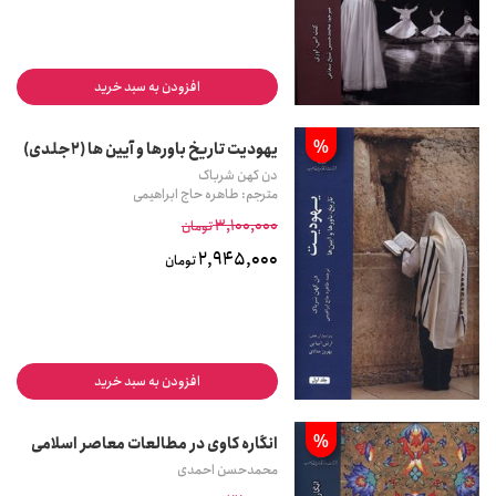
افزودن به سبد خرید
%
یهودیت تاریخ باورها و آیین ها (2جلدی)
دن کهن شرباک
مترجم: طاهره حاج ابراهیمی
3,100,000
تومان
2,945,000
تومان
افزودن به سبد خرید
%
انگاره کاوی در مطالعات معاصر اسلامی
محمدحسن احمدی