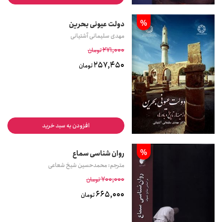
%
دولت عیونی بحرین
مهدی سلیمانی آشتیانی
271,000
تومان
257,450
تومان
افزودن به سبد خرید
%
روان شناسی سماع
مترجم: محمدحسین شیخ شعاعی
700,000
تومان
665,000
تومان