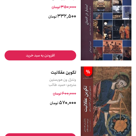
350,000
تومان
332,500
تومان
افزودن به سبد خرید
%
تکوین عقلانیت
ونتزل ون هویستین
مترجم: حمید طالب
600,000
تومان
570,000
تومان