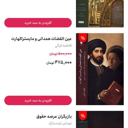
افزودن به سبد خرید
%
عین القضات همدانی و مایستراکهارت
فاطمه کیائی
500,000
تومان
475,000
تومان
افزودن به سبد خرید
%
بازیگران عرصه حقوق
توماس لوندمارک