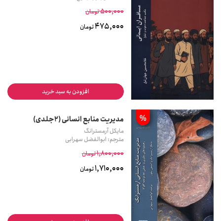
500,000
تومان
475,000
تومان
افزودن به سبد خرید
%
مدیریت منابع انسانی (2جلدی)
مایکل آرمسترانگ
مترجم: ابوالفضل سهرابی
1,800,000
تومان
1,710,000
تومان