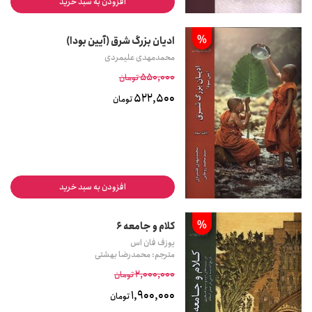
افزودن به سبد خرید
%
ادیان بزرگ شرق (آیین بودا)
محمدمهدی علیمردی
550,000
تومان
522,500
تومان
افزودن به سبد خرید
%
کلام و جامعه 6
یوزف فان اس
مترجم: محمدرضا بهشتی
2,000,000
تومان
1,900,000
تومان