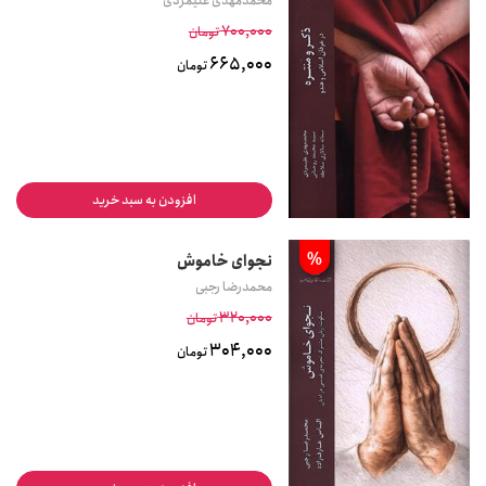
محمدمهدی علیمردی
700,000
تومان
665,000
تومان
افزودن به سبد خرید
%
نجوای خاموش
محمدرضا رجبی
320,000
تومان
304,000
تومان