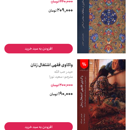
220,000
تومان
209,000
تومان
افزودن به سبد خرید
%
واکاوی فقهی اشتغال زنان
حیدر حب الله
مترجم: سعید نورا
200,000
تومان
190,000
تومان
افزودن به سبد خرید