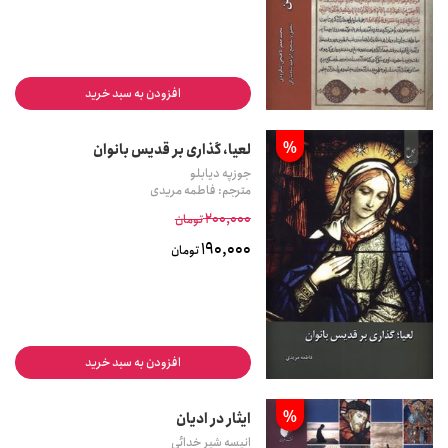
افزودن به سبد خرید
%
لعیا، گذاری بر قدیس بانوان
جوزپه دیابلو
مترجم: فاطمه مریدی
200,000
تومان
190,000
تومان
افزودن به سبد خرید
%
ایثار در ادیان
انیسه شیر خدائی