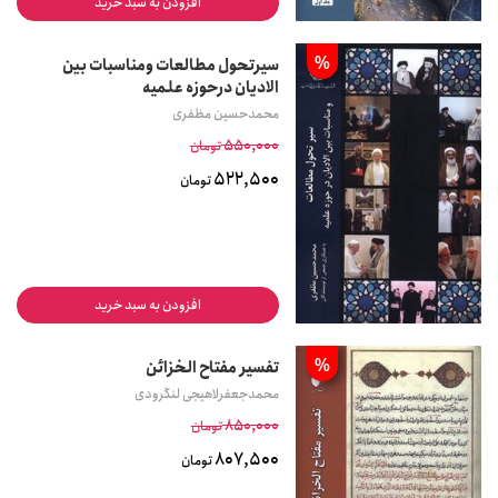
افزودن به سبد خرید
%
سیرتحول مطالعات ومناسبات بین
الادیان درحوزه علمیه
محمدحسین مظفری
550,000
تومان
522,500
تومان
افزودن به سبد خرید
%
تفسیر مفتاح الخزائن
محمدجعفرلاهیجی لنگرودی
850,000
تومان
807,500
تومان