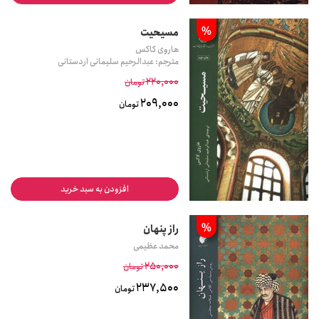
%
مسیحیت
هاروی کاکس
مترجم: عبدالرحیم سلیمانی اردستانی
220,000
تومان
209,000
تومان
افزودن به سبد خرید
%
راز پنهان
محمد عظیمی
250,000
تومان
237,500
تومان