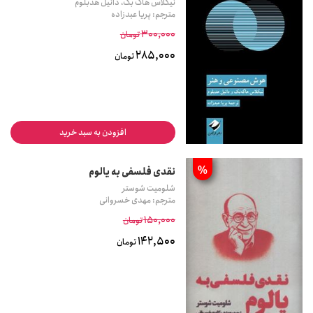
نیکلاس هاگ بک، دانیل هدبلوم
مترجم: پریا عبدزاده
300,000
تومان
285,000
تومان
افزودن به سبد خرید
%
نقدی فلسفی به یالوم
شلومیت شوستر
مترجم: مهدی خسروانی
150,000
تومان
142,500
تومان