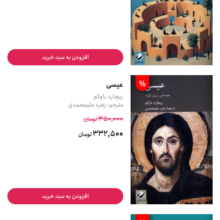
افزودن به سبد خرید
%
عیسی
ریچارد باوکم
مترجم: زهره علیمحمدی
350,000
تومان
332,500
تومان
افزودن به سبد خرید