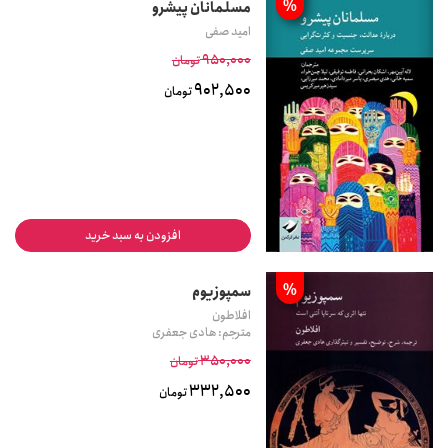
%
مسلمانان پیشرو
امید صفی
950,000
تومان
902,500
تومان
افزودن به سبد خرید
%
سمپوزیوم
افلاطون
مترجم: هادی جعفری
350,000
تومان
332,500
تومان