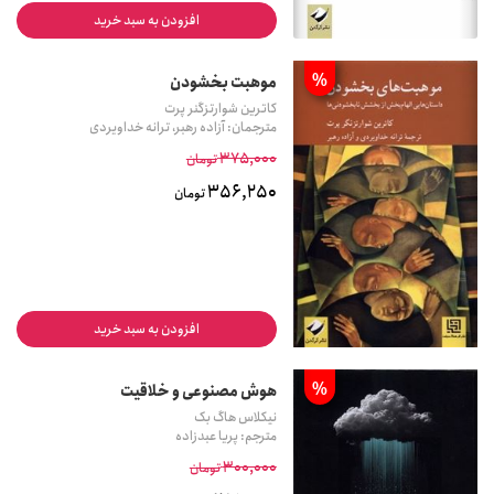
افزودن به سبد خرید
%
موهبت بخشودن
کاترین شوارتزگنر پرت
مترجمان: آزاده رهبر، ترانه خداویردی
375,000
تومان
356,250
تومان
افزودن به سبد خرید
%
هوش مصنوعی و خلاقیت
نیکلاس هاگ بک
مترجم: پریا عبدزاده
300,000
تومان