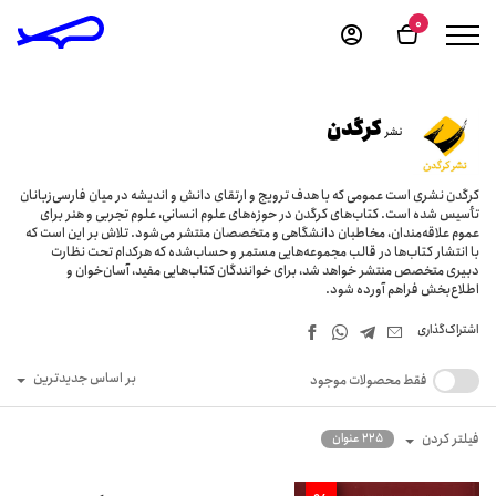
0
کرگدن
نشر
كرگدن نشرى است عمومى كه با هدف ترويج و ارتقاى دانش و انديشه در ميان فارسى‌زبانان
تأسيس شده است. كتاب‌هاى كرگدن در حوزه‌هاى علوم انسانى، علوم تجربى و هنر براى
عموم علاقه‌مندان، مخاطبان دانشگاهى و متخصصان منتشر مى‌شود. تلاش بر اين است كه
با انتشار كتاب‌ها در قالب مجموعه‌هايى مستمر و حساب‌شده كه هركدام تحت نظارت
دبيرى متخصص منتشر خواهد شد، براى خوانندگان كتاب‌هايى مفيد، آسان‌خوان و
اطلاع‌بخش فراهم آورده شود.
اشتراک‌گذاری
بر اساس جدیدترین
فقط محصولات موجود
فیلتر کردن
225 عنوان