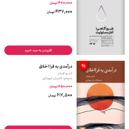
460,000
تومان
437,000
تومان
افزودن به سبد خرید
%
درآمدی به فرا اخلاق
اندرو فیشر
مترجم: کامران شهبازی
650,000
تومان
617,500
تومان