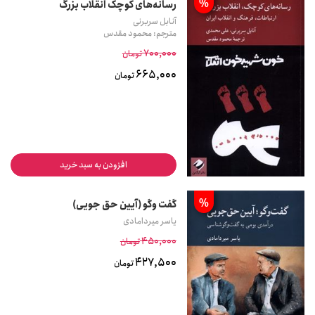
%
رسانه‌های کوچک انقلاب بزرگ
آنابل سربرنی
مترجم: محمود مقدس
700,000
تومان
665,000
تومان
افزودن به سبد خرید
%
گفت وگو (آیین حق جویی)
یاسر میردامادی
450,000
تومان
427,500
تومان