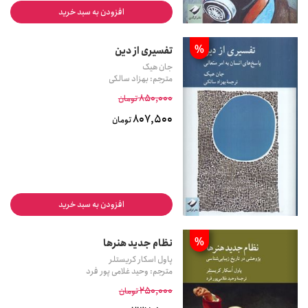
افزودن به سبد خرید
%
تفسیری از دین
جان هیک
مترجم: بهزاد سالکی
850,000
تومان
807,500
تومان
افزودن به سبد خرید
%
نظام جدید هنرها
پاول اسکار کریستلر
مترجم: وحید غلامی پور فرد
250,000
تومان