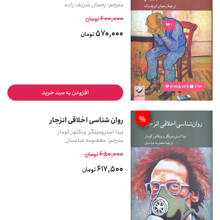
مترجم: رحمان شریف زاده
600,000
تومان
570,000
تومان
افزودن به سبد خرید
%
روان شناسی اخلاقی انزجار
نینا استرومینگر، ویکتور کومار
مترجم: معصومه عباسیان
650,000
تومان
617,500
تومان