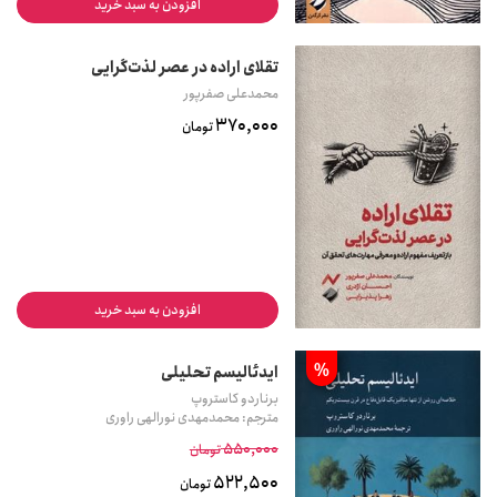
افزودن به سبد خرید
تقلای اراده در عصر لذت‌گرایی
محمدعلی صفرپور
370,000
تومان
افزودن به سبد خرید
%
ایدئالیسم تحلیلی
برناردو کاستروپ
مترجم: محمدمهدی نورالهی راوری
550,000
تومان
522,500
تومان