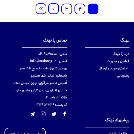
3
2
1
نهنگ
تماس با نهنگ
دربارهٔ نهنگ
تلفن:
۹۱۰۳۵۰۰۰-۰۲۱
قوانین و مقررات
ایمیل:
info@nahang.ir
راهنمای خرید و ارسال
روزهای کاری از ساعت ۹ صبح تا ۵ عصر
پشتیبانی
پاسخگوی تماس شما هستیم.
آدرس دفتر مرکزی
:
تهران، میدان انقلاب
خیابان ژاندارمری، بین کارگر و منیری جاوید،
پلاک 121، واحد ۴.
کدپستی: 131465433۶
پیشنهاد نهنگ
جست‌وجوی پیشرفته
مطالعات انقلاب