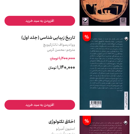
افزودن به سبد خرید
%
تاریخ زیبایی شناسی (جلد اول)
ووادیسواف تاتارکیویچ
مترجم: محسن کرمی
1,200,000
تومان
1,140,000
تومان
افزودن به سبد خرید
%
اخلاق تکنولوژی
استیون آمبرلو
مترجم: آیت میرزایی