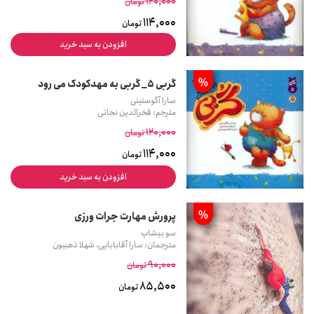
120,000
تومان
114,000
تومان
افزودن به سبد خرید
%
گربی 5_ گربی به مهدکودک می رود
سارا آگوستینی
مترجم: فخرالدین نجاتی
120,000
تومان
114,000
تومان
افزودن به سبد خرید
%
پرورش مهارت جرات ورزی
سو بیشاپ
مترجمان: سارا آقابابایی، شهلا ذهبیون
90,000
تومان
85,500
تومان