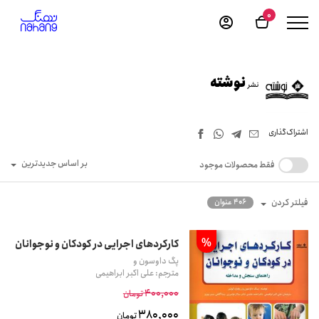
0
نوشته
نشر
اشتراک‌گذاری
بر اساس جدیدترین
فقط محصولات موجود
فیلتر کردن
406 عنوان
%
کارکردهای اجرایی در کودکان و نوجوانان
پگ داوسون و
مترجم: علی اکبر ابراهیمی
400,000
تومان
380,000
تومان