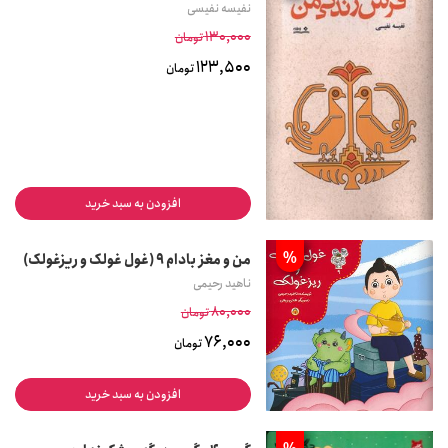
نفیسه نفیسی
130,000
تومان
123,500
تومان
افزودن به سبد خرید
%
من و مغز بادام 9 (غول غولک و ریزغولک)
ناهید رحیمی
80,000
تومان
76,000
تومان
افزودن به سبد خرید