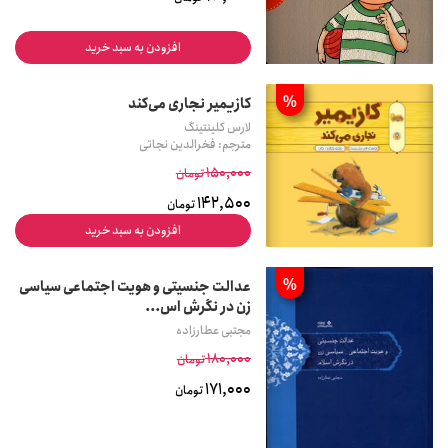
افزودن به سبد خرید
%
کازیمیر نجاری می‌کند
لارس کلینتینگ
مترجم: فخرالدین نجاتی
150,000
تومان
142,500
تومان
افزودن به سبد خرید
%
عدالت جنسیتی و هویت اجتماعی سیاسی
زن در نگرش اس...
مجتبی عطارزاده
180,000
تومان
171,000
تومان