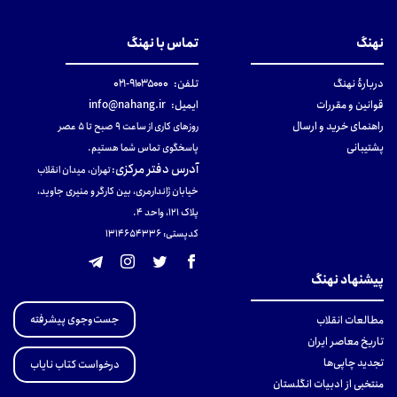
نهنگ
تماس با نهنگ
دربارهٔ نهنگ
تلفن:
۹۱۰۳۵۰۰۰-۰۲۱
قوانین و مقررات
ایمیل:
info@nahang.ir
راهنمای خرید و ارسال
روزهای کاری از ساعت ۹ صبح تا ۵ عصر
پشتیبانی
پاسخگوی تماس شما هستیم.
آدرس دفتر مرکزی
:
تهران، میدان انقلاب
خیابان ژاندارمری، بین کارگر و منیری جاوید،
پلاک 121، واحد ۴.
کدپستی: 131465433۶
پیشنهاد نهنگ
جست‌وجوی پیشرفته
مطالعات انقلاب
تاریخ معاصر ایران
تجدید چاپی‌ها
درخواست کتاب نایاب
منتخبی از ادبیات انگلستان