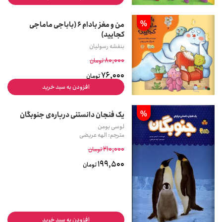
%
من و مغز بادام 6 (باباجی ماماجی
کجایید)
بنفشه رسولیان
80,000
تومان
76,000
تومان
افزودن به سبد خرید
%
یک فنجان دانستنی درباره‌ی جنوبگان
لوسی بومن
مترجم: الهه عریضی
210,000
تومان
199,500
تومان
افزودن به سبد خرید