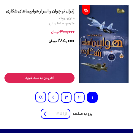
%
ژنرال نوجوان و اسرار هواپیماهای شکاری
هنری بروک
مترجم: طاها ربانی
300,000
تومان
285,000
تومان
افزودن به سبد خرید
3
2
1
برو به صفحه