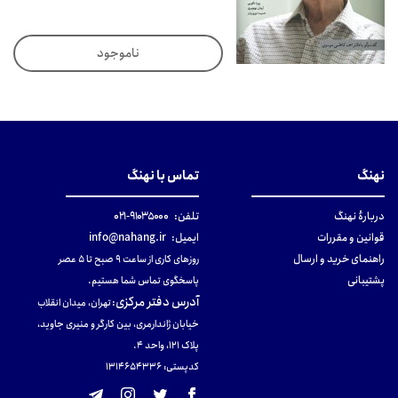
ناموجود
نهنگ
تماس با نهنگ
دربارهٔ نهنگ
تلفن:
۹۱۰۳۵۰۰۰-۰۲۱
قوانین و مقررات
ایمیل:
info@nahang.ir
راهنمای خرید و ارسال
روزهای کاری از ساعت ۹ صبح تا ۵ عصر
پشتیبانی
پاسخگوی تماس شما هستیم.
آدرس دفتر مرکزی
:
تهران، میدان انقلاب
خیابان ژاندارمری، بین کارگر و منیری جاوید،
پلاک 121، واحد ۴.
کدپستی: 131465433۶