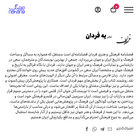
0
یه فردان
نشر
فصلنامه فرهنگی و هنری فردان فصلنامه‌ای است مستقل که همواره به مسائل و مباحث
فرهنگ و تاریخ ایران و جهان می‌پردازد. جمعی از بهترین نویسندگان و مترجمان، سعی در
بازشناسی و نمایاندن فرهنگ و هنر ایران و جهان دارند. فردان با نگاه فراگیر به تاریخ و
فرهنگ جهان و مشخصاً ایران سعی در گشودن افق‌های جدید پیشِ روی خوانندگان محترم
خود دارد. زبان فارسی و مسائل مرتبط با آن یکی دیگر از الویت‌های ماست. معرفی اصولی و
نقد روشمند کتاب یکی از بخش‌های مهم فردان است. همکاری با پژوهش‌گران پیش‌کسوت و
سرشناس و نیز نوقلمان مشتاق و توانا یکی از اهداف ماست. این روشی است که تجربه‌ها
منتقل می‌شود، و فرصتی است تا نویسندگان جوان آثار قلمی خود را در دسترس عموم قرار
دهند و بازتاب آن را نیز ببینند. ایران سرزمین کهن‌سالی در قلمرو فرهنگی خود است و
پرداختن به جوانب گوناگون این فرهنگ در پژوهش‌هایی اصیل یکی از دغدغه‌های ماست.
زیرا موجب شناخت درست از آن گذشتۀ پر افتخار می‌شود و درکی مناسب از ناراستی‌ها
می‌دهد. با این همه از فرهنگ و هنر جهان نیز غافل نیستیم و از آثار شایسته استقبال
می‌کنیم. به تنوع فرهنگی احترام می‌گذاریم و مدافع یکپارچکی ایران هستیم.
اشتراک‌گذاری