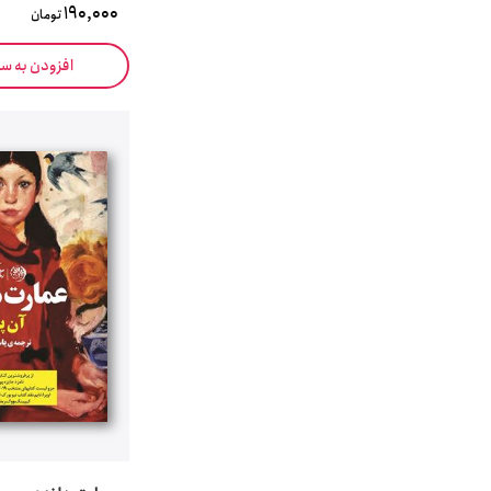
190,000
تومان
افزودن به س