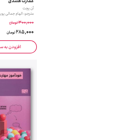
عمارت هلندی
آن پچت
مترجم: الهام جمالی پویا
300,000
تومان
285,000
تومان
افزودن به س