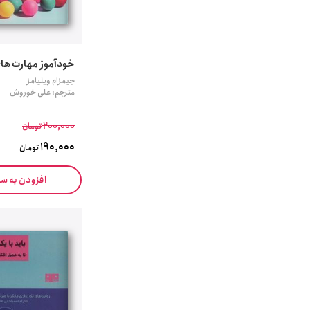
خودآموز مهارت های
جیمزام ویلیامز
مترجم: علی خوروش
200,000
تومان
190,000
تومان
افزودن به س