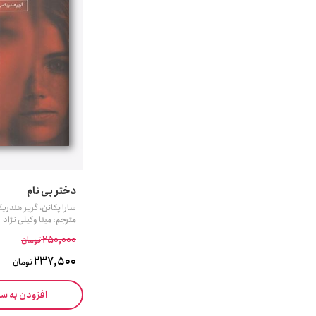
دختر بی نام
سارا پکانن، گریر هندر
مترجم: مینا وکیلی نژاد
250,000
تومان
237,500
تومان
افزودن به س