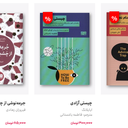
%
%
چیستی آزادی
جرعه‌نوشی از چ
ایایلانگ
فیروزان زهادی
مترجم: فاطمه باغستانی
85,000
200,000
تومان
تومان