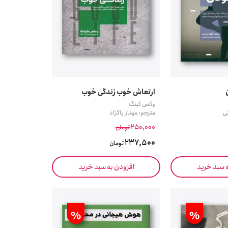
ارتعاش خوب زندگی خوب
وکس کینگ
ی
مترجم: مهناز پاکزاد
250,000
تومان
237,500
تومان
ه سبد خرید
افزودن به سبد خرید
%
%