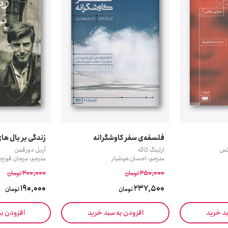
فلسفه‌ی سفر کاوشگرانه
زندگی بر بال ها
یکس
ارلینگ کاگه
آریل دورفمن
مترجم: احسان هوشیار
مترجم: مرجان قورچ
200,000
250,000
تومان
تومان
190,000
237,500
تومان
تومان
بد خرید
افزودن به سبد خرید
افزودن ب