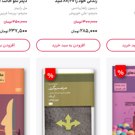
زندگی خود را 80/20 کنید
دیگر نگو حالت
دیمون زاهاریادس
مل رابینز
مترجم: علی خوروش
مترجم: پریسا غریبی
250,000
300,000
تومان
تومان
237,500
285,000
تومان
تومان
بد خرید
افزودن به سبد خرید
افزودن ب
%
%