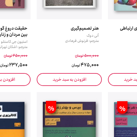
 ارتباطی
هنر تصمیم‌گیری
حقیقت دروغ گوی
بین مردان و زنا
آنی دوک
مترجم: فرنوش فرهادی
استیون جی کاستلو
مترجم: اشکان تهران
250,000
500,000
تومان
تومان
237,500
475,000
تومان
تومان
بد خرید
افزودن به سبد خرید
افزودن ب
%
%