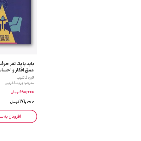
باید با یک نفر حرف 
عمق افکار و احساس
لاری گاتلیب
مترجم: پریسا غریبی
180,000
تومان
171,000
تومان
افزودن به س