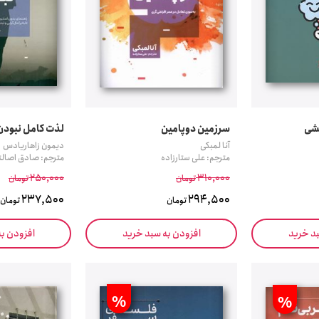
سرزمین دوپامین
لذت کامل نبودن
آنا لمبکی
دیمون زاهاریادس
مترجم: علی ستارزاده
مترجم: صادق اصالت
250,000
310,000
تومان
تومان
237,500
294,500
تومان
تومان
بد خرید
افزودن به سبد خرید
افزودن ب
%
%