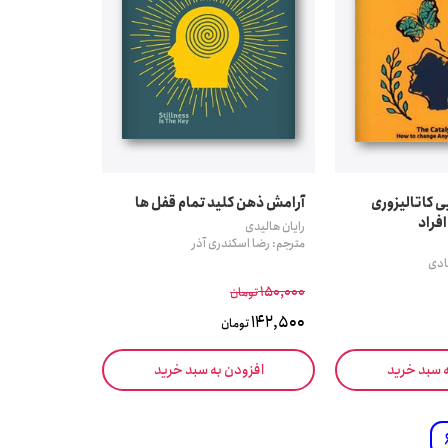
 کاتالیزوری
آرامش ذهن کلید تمام قفل ها
افراد
رایان هالیدی
مترجم: رضا اسکندری آذر
ادی
150,000
تومان
142,500
تومان
ه سبد خرید
افزودن به سبد خرید