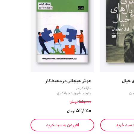
ی خیال
هوش هیجانی در محیط کار
مارک کرامر
یان
مترجم: شهرزاد جوانکاری
55,000
تومان
52,250
تومان
ه سبد خرید
افزودن به سبد خرید