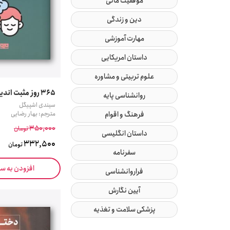
موفقیت مالی
دین و زندگی
مهارت آموزشی
داستان امریکایی
علوم تربیتی و مشاوره
365 روز مثبت اندیشی
روانشناسی پایه
سیندی اشپیگل
فرهنگ و اقوام
مترجم: بهار رضایی
350,000
تومان
داستان انگلیسی
332,500
تومان
سفرنامه
افزودن به س
فراروانشناسی
آیین نگارش
پزشکی سلامت و تغذیه