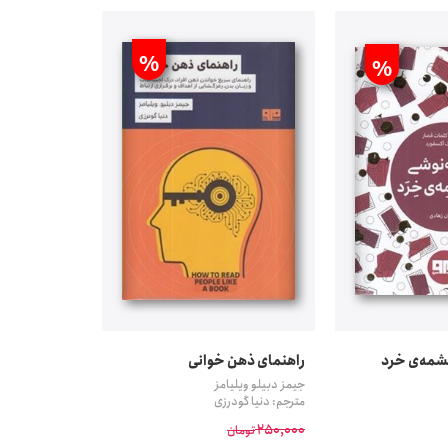
%
%
شمه‌ی خرد
راهنمای ذهن خوانی
جیمز دبیلو ویلیامز
مترجم: دنیا گودرزی
250,000
تومان