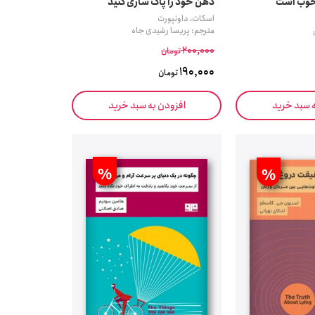
 خوب است
ذهن خود را پاک سازی کنید
اسکات، داونپورت
مترجم: پریسا رشیدی جاه
200,000
تومان
190,000
تومان
ه سبد خرید
افزودن به سبد خرید
%
%