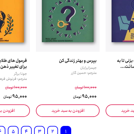
بزنی تا به
بپرس و بهتر زندگی کن
فرمول های طلایی
اتت...
برای تغییر ذهن 
جیمزایرایان
مترجم: حسین گازر
جونا برگر
مترجم: فرنوش فره
100,000
100,000
تومان
تومان
95,000
95,000
تومان
تومان
بد خرید
افزودن به سبد خرید
افزودن ب
6
5
4
3
2
1