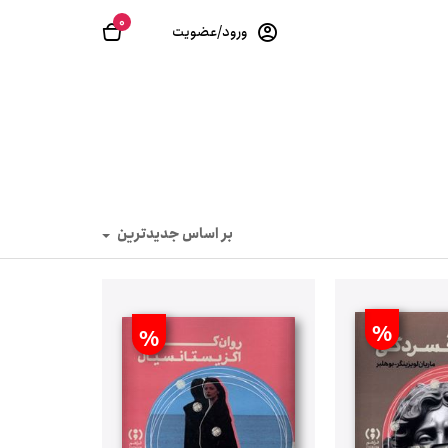
0
ورود/عضویت
بر اساس جدیدترین
%
%