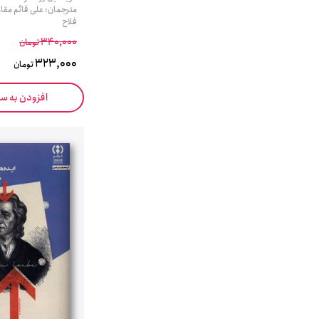
مترجمان: علی قائم مقا
فلاح
340,000
تومان
323,000
تومان
افزودن به س