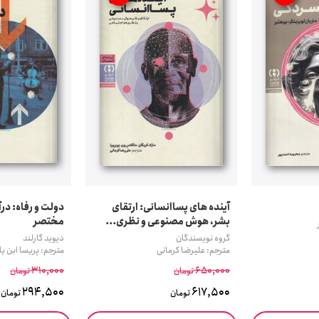
آینده های پساانسانی: ارتقای
دولت و رفاه: در
بشر، هوش مصنوعی و نظری...
مختصر
گروه نویسندگان
دیوید گارلند
مترجم: علیرضا کرمانی
مترجم: پریسا ابن یا
310,000
650,000
تومان
تومان
294,500
617,500
تومان
تومان