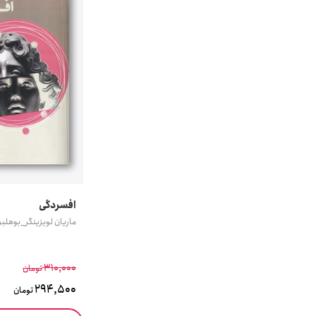
افسردگی
ماریان لویزینگر_بوهلبر
310,000
تومان
294,500
تومان