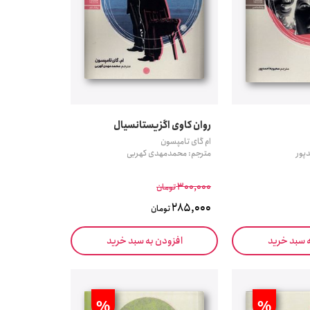
روان کاوی اگزیستانسیال
ام گای تامپسون
پور
مترجم: محمدمهدی کهربی
300,000
تومان
285,000
تومان
ه سبد خرید
افزودن به سبد خرید
%
%