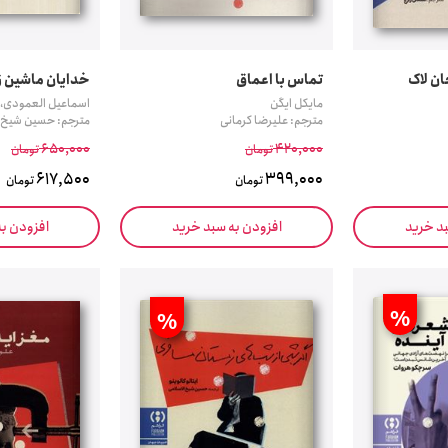
ان لاک
تماس با اعماق
خدایان ماشین ز
مایکل ایگن
اسماعیل العمودی، 
مترجم: علیرضا کرمانی
مترجم: حسین شیخ ا
650,000
420,000
تومان
تومان
617,500
399,000
تومان
تومان
بد خرید
افزودن به سبد خرید
افزودن ب
%
%