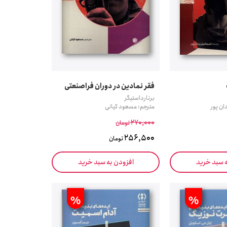
فقر نمادین در دوران فراصنعتی
برنارداستیگر
ان پور
مترجم: مسعود کیانی
270,000
تومان
256,500
تومان
ه سبد خرید
افزودن به سبد خرید
%
%