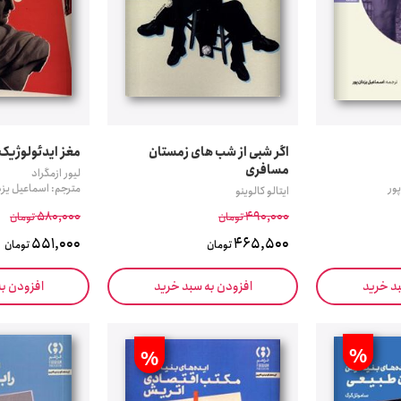
اگر شبی از شب های زمستان
مغز ایدئولوژیک
مسافری
لیور ازمگراد
ور
مترجم: اسماعیل یزد
ایتالو کالوینو
580,000
490,000
تومان
تومان
551,000
465,500
تومان
تومان
بد خرید
افزودن به سبد خرید
افزودن ب
%
%