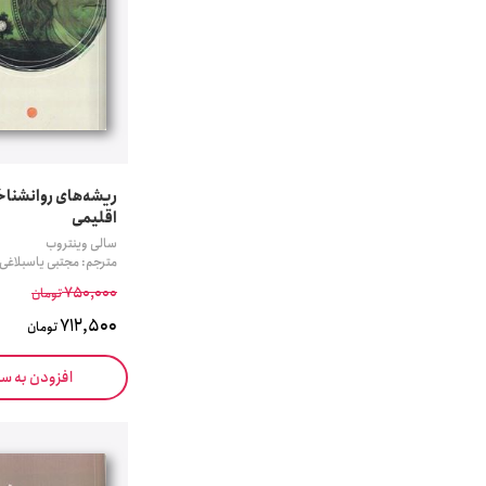
ریشه‌های روانشناخ
اقلیمی
سالی وینتروب
مترجم: مجتبی یاسبلاغی
750,000
تومان
712,500
تومان
افزودن به س