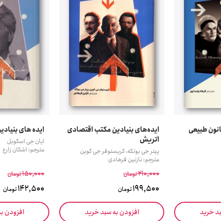
انون طبیعی
ایده‌های بنیادین مکتب اقتصادی
ایده های بنیادی
اتریش
ایان جی اسکوبل
مترجم: اشکان زارع
پیتر جی بوتکه، کریستوفر جی کوین
مترجم: نازنین فرهادی
150,000
210,000
تومان
تومان
142,500
199,500
تومان
تومان
بد خرید
افزودن به سبد خرید
افزودن ب