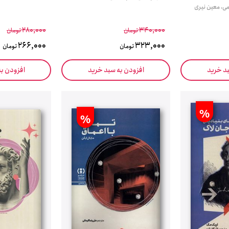
می، معین نیری
280,000
340,000
تومان
تومان
266,000
323,000
تومان
تومان
بد خرید
افزودن به سبد خرید
افزودن ب
%
%