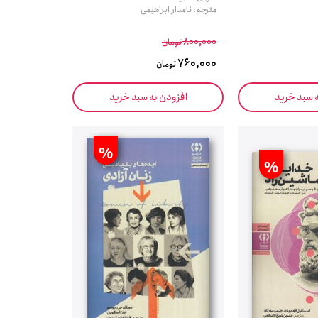
مترجم: نامدار ابراهیمی
800,000
تومان
760,000
تومان
ه سبد خرید
افزودن به سبد خرید
%
%