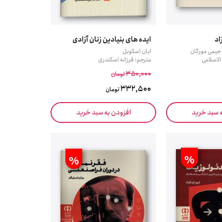
اد
ایده های بنیادین زنان آزادی
جیمی مورگان
ایان اسکوبل
لاسلامی
مترجم: فرزانه اسکندری
350,000
تومان
332,500
تومان
ه سبد خرید
افزودن به سبد خرید
%
%