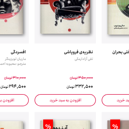
تی بحران
نظریه‌ی فروپاشی
افسردگی
تقی آزادارمکی
ماریان لویزینگر
مترجم: محبوبه احمد
310,000
350,000
تومان
تومان
294,500
332,500
تومان
تومان
بد خرید
افزودن به سبد خرید
افزودن ب
%
%