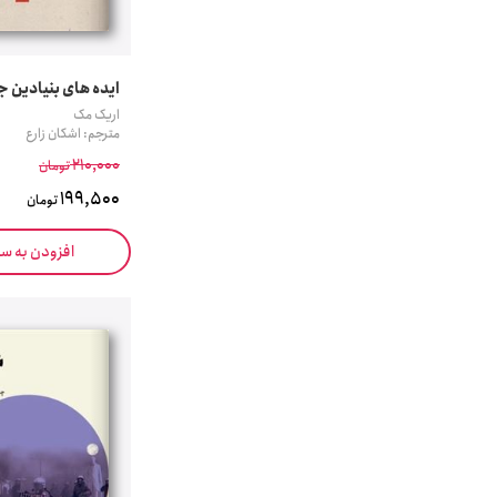
ایده های بنیادین ج
اریک مک
مترجم: اشکان زارع
210,000
تومان
199,500
تومان
افزودن به س