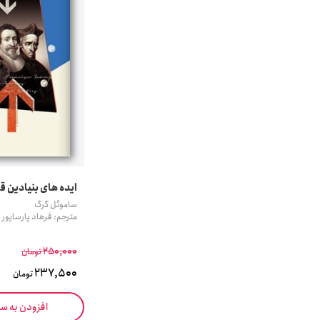
ایده های بنیادین ق
ساموئل گرگ
مترجم: فرهاد پارساپور
250,000
تومان
237,500
تومان
افزودن به س