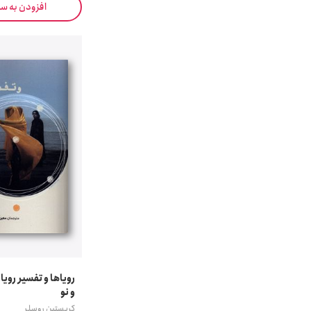
افزودن به س
رویاها و تفسیر رویا
و نو
کریستین روسلر