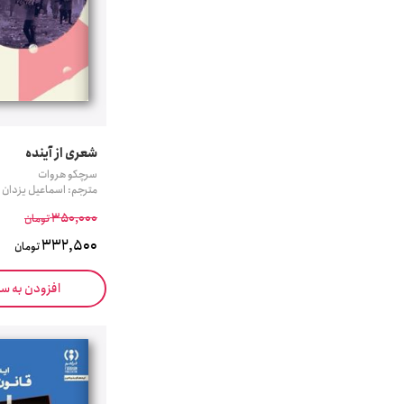
شعری از آینده
سرچکو هروات
مترجم: اسماعیل یزدان پ
350,000
تومان
332,500
تومان
افزودن به س