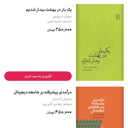
یک بار در بهشت بیدار شدیم
نجوان درویش
مترجم: حمزه کوتی
250,000
تومان
افزودن به سبد خرید
درآمدی پیشرفته بر جامعه دیجیتال
مانوئل کاستلز
مترجم: مجتبی قلی پور
450,000
تومان