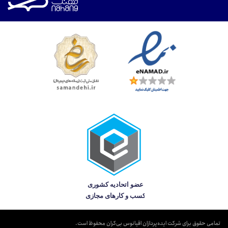
تمامی حقوق برای شرکت ایده‌پردازان اقیانوس بی‌کران محفوظ است.