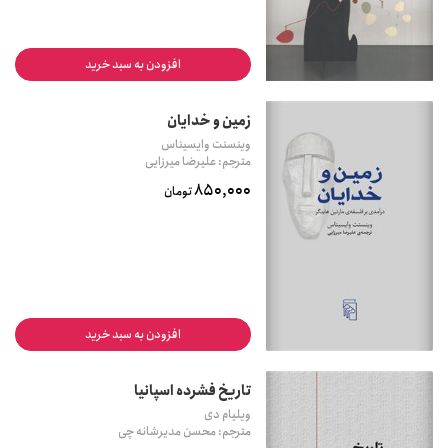
افزودن به سبد خرید
زمین و خدایان
وینسنت وایسیناس
مترجم: علیرضا میرزایی
850,000
تومان
افزودن به سبد خرید
تاریخ فشرده اسپانیا
ویلیام دی
مترجم: محسن مدیرشانه چی