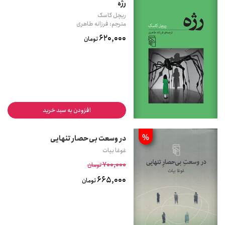
رژه
ریچل کاسک
مترجم: فرزانه طاهری
620,000
تومان
افزودن به سبد خرید
%
در وسعت بی‌حصار تنهایی
غوغا بیات
700,000
تومان
665,000
تومان