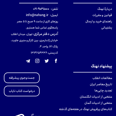
دربارهٔ نهنگ
تلفن:
۹۱۰۳۵۰۰۰-۰۲۱
قوانین و مقررات
ایمیل:
info@nahang.ir
راهنمای خرید و ارسال
روزهای کاری از ساعت ۹ صبح تا ۵ عصر
پشتیبانی
پاسخگوی تماس شما هستیم.
آدرس دفتر مرکزی
:
تهران، میدان انقلاب
خیابان ژاندارمری، بین کارگر و منیری جاوید،
پلاک 121، واحد ۴.
کدپستی: 131465433۶
پیشنهاد نهنگ
جست‌وجوی پیشرفته
مطالعات انقلاب
تاریخ معاصر ایران
تجدید چاپی‌ها
درخواست کتاب نایاب
منتخبی از ادبیات انگلستان
منتخبی از ادبیات آلمان
کتاب‌های پرفروش نهنگ در هفته‌های گذشته