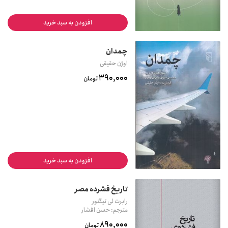
افزودن به سبد خرید
چمدان
اوژن حقیقی
390,000
تومان
افزودن به سبد خرید
تاریخ فشرده مصر
رابرت لی تیگنور
مترجم: حسن افشار
890,000
تومان