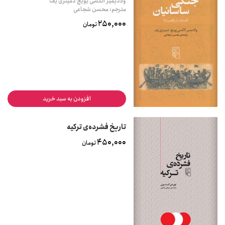
ولادیمیر الکسی یویچ دمیتری یف
مترجم: محسن شجاعی
250,000
تومان
افزودن به سبد خرید
تاریخ فشرده‌ی ترکیه
450,000
تومان