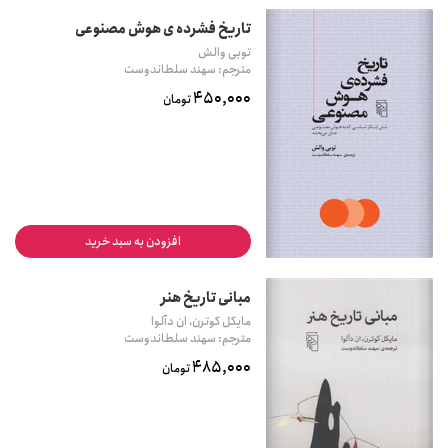
تاریخ فشرده ی هوش مصنوعی
توبی والش
مترجم: سهند سلطاندوست
450,000
تومان
افزودن به سبد خرید
مبانی تاریخ هنر
مایکل کوترن، ان دآلوا
مترجم: سهند سلطاندوست
485,000
تومان