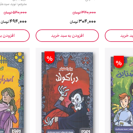
مترجم: نوید سیدعلی
520,000
320,000
تومان
تومان
494,000
304,000
تومان
تومان
بد خرید
افزودن به سبد خرید
افزودن ب
%
%