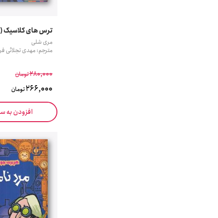
ترس های کلاسیک (ف
مری شلی
مترجم: مهدی تجلائی فر
280,000
تومان
266,000
تومان
افزودن به س