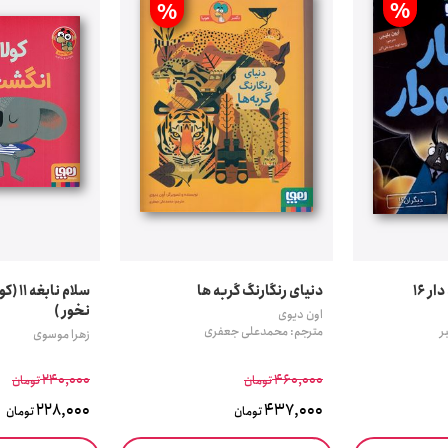
%
%
ر 16
دنیای رنگارنگ گربه ها
سلام ن
نخور )
اون دیوی
ر
مترجم: محمدعلی جعفری
زهرا موسوی
240,000
460,000
تومان
تومان
228,000
437,000
تومان
تومان