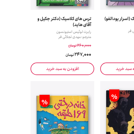
(اسرار یودالفو)
ترس های کلاسیک (دکتر جکیل و
آقای هاید)
 فر
رابرت لوئیس استیونسون
مترجم: مهدی تجلائی فر
260,000
تومان
247,000
تومان
ه سبد خرید
افزودن به سبد خرید
%
%