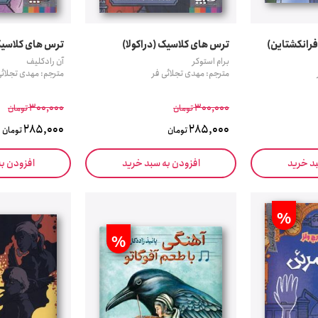
رانکشتاین)
ترس های کلاسیک (دراکولا)
ترس های کلاسیک 
برام استوکر
آن رادکلیف
مترجم: مهدی تجلائی فر
مترجم: مهدی تجلائی
300,000
300,000
تومان
تومان
285,000
285,000
تومان
تومان
بد خرید
افزودن به سبد خرید
افزودن ب
%
%