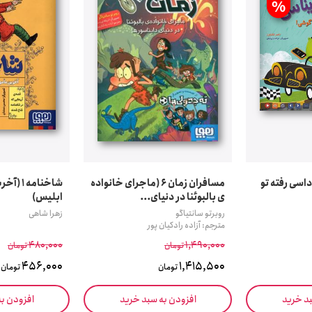
%
ی دایناسی 20 (داسی رفته تو
مسافران زمان 6 (ماجرای خانواده
شاخنامه 
ی بالبوئنا در دنیای...
ابلیس)
روبرتو سانتیاگو
زهرا شاهی
مترجم: آزاده رادکیان پور
480,000
1,490,000
تومان
تومان
456,000
1,415,500
تومان
تومان
بد خرید
افزودن به سبد خرید
افزودن ب