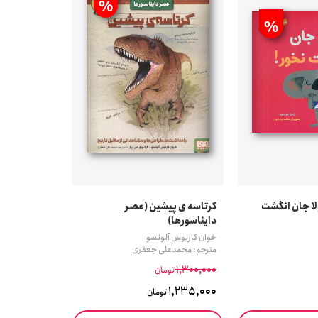
%
%
ابغه 11 (کولا جان انگشت
کرتاسه ی پیشین (عصر
دایناسورها)
خوان کارلوس آلونسو
مترجم: محمدعلی جعفری
1,300,000
تومان
1,235,000
تومان