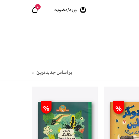
0
ورود/عضویت
بر اساس جدیدترین
%
%