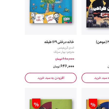
خانه درختی 169 طبقه
اندی گریفیتس
مترجم: بهار سرلک
680,000
تومان
646,000
ن
تومان
ه سبد خرید
افزودن به سبد خرید
%
%