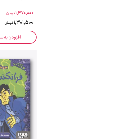
1,370,000
تومان
1,301,500
تومان
افزودن به س