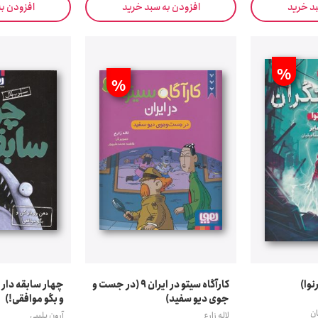
بد خرید
افزودن به سبد خرید
افزودن ب
%
%
کارآگاه سیتو در ایران 9 (در جست و
جوی دیو سفید)
و بگو موافقی!)
ان
لاله زارع
آرون بلیبی