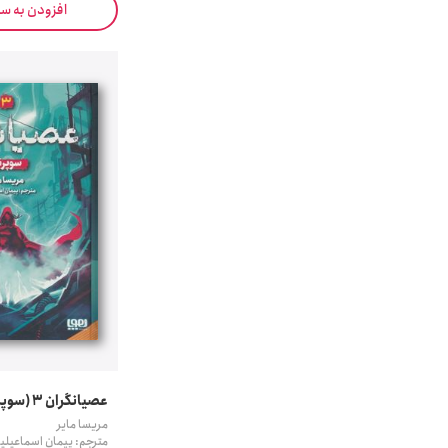
افزودن به س
عصیانگران 3 (سوپرنوا)
مریسا مایر
مترجم: پیمان اسماعیلی