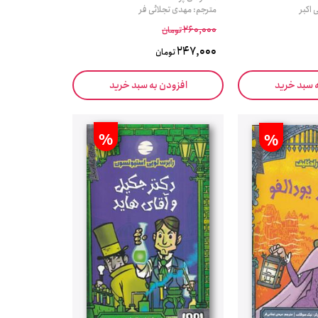
 اکبر
مترجم: مهدی تجلائی فر
260,000
تومان
247,000
تومان
ه سبد خرید
افزودن به سبد خرید
%
%