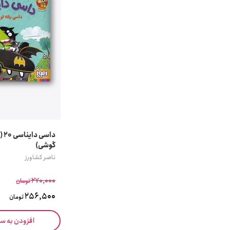
داس
گوشی)
ناصر کشاورز
270,000
تومان
256,500
تومان
افزودن به س