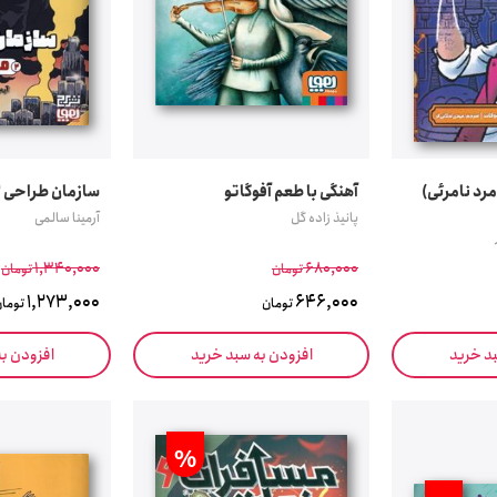
رد نامرئی)
آهنگی با طعم آفوگاتو
سازمان طراحی 2 (موهن)
پانیذ زاده گل
آرمینا سالمی
1,340,000
680,000
تومان
تومان
1,273,000
646,000
تومان
توما
بد خرید
افزودن به سبد خرید
افزودن ب
%