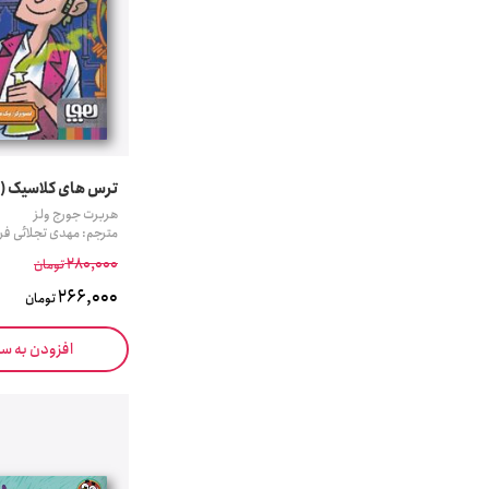
ترس های کلاسیک (م
هربرت جورج ولز
مترجم: مهدی تجلائی فر
280,000
تومان
266,000
تومان
افزودن به س