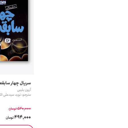
سریال چهار سابقه دا
آرون بلیبی
مترجم: نوید سیدعلی اکب
520,000
تومان
494,000
تومان