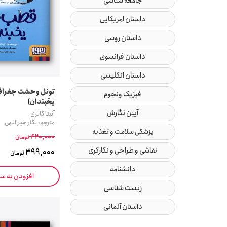
جامعه شناسی
داستان امریکایی
داستان روسی
داستان فرانسوی
داستان انگلیسی
تونل وحشت جغراف
فیزیک ونجوم
یخبندان)
آیین نگارش
آنیتا گانری
مترجم: نگار خیراللهی
پزشکی سلامت و تغذیه
420,000
تومان
نقاشی و طراحی و نگارگری
399,000
تومان
دانشنامه
افزودن به س
زیست شناسی
داستان آلمانی