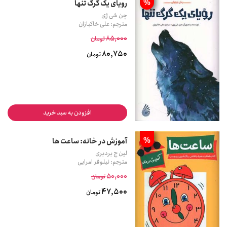
%
رویای یک گرگ تنها
چن شی ژی
مترجم: علی خاکبازان
85,000
تومان
80,750
تومان
افزودن به سبد خرید
%
آموزش در خانه: ساعت ها
لین ج بردبری
مترجم: نیلوفر امرایی
50,000
تومان
47,500
تومان