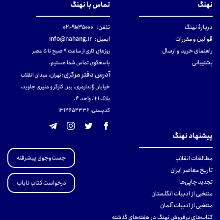
نهنگ
تماس با نهنگ
دربارهٔ نهنگ
تلفن:
۹۱۰۳۵۰۰۰-۰۲۱
قوانین و مقررات
ایمیل:
info@nahang.ir
راهنمای خرید و ارسال
روزهای کاری از ساعت ۹ صبح تا ۵ عصر
پشتیبانی
پاسخگوی تماس شما هستیم.
آدرس دفتر مرکزی
:
تهران، میدان انقلاب
خیابان ژاندارمری، بین کارگر و منیری جاوید،
پلاک 121، واحد ۴.
کدپستی: 131465433۶
پیشنهاد نهنگ
جست‌وجوی پیشرفته
مطالعات انقلاب
تاریخ معاصر ایران
تجدید چاپی‌ها
درخواست کتاب نایاب
منتخبی از ادبیات انگلستان
منتخبی از ادبیات آلمان
کتاب‌های پرفروش نهنگ در هفته‌های گذشته