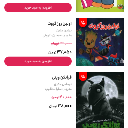
افزودن به سبد خرید
%
اولین روز گروت
برندن دنین
مترجم: سبحان دارونی
39,000
تومان
37,050
تومان
افزودن به سبد خرید
%
فرانکن وینی
توماس مکری
مترجم: سارا مطلوب
40,000
تومان
38,000
تومان