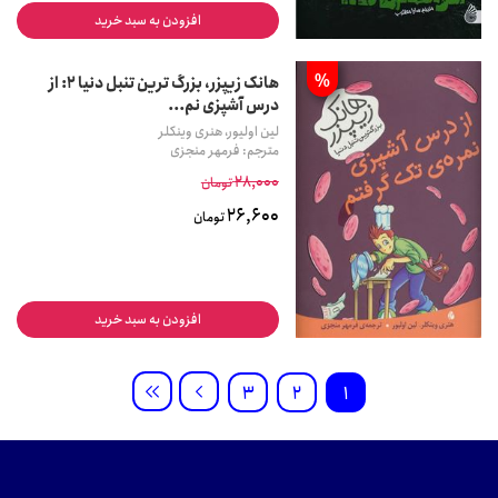
افزودن به سبد خرید
%
هانک زیپزر، بزرگ ترین تنبل دنیا ۲: از
درس آشپزی نم...
لین اولیور، هنری وینکلر
مترجم: فرمهر منجزی
28,000
تومان
26,600
تومان
افزودن به سبد خرید
3
2
1