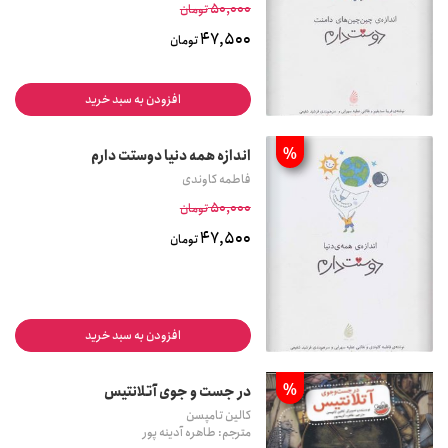
50,000
تومان
47,500
تومان
افزودن به سبد خرید
%
اندازه همه دنیا دوستت دارم
فاطمه کاوندی
50,000
تومان
47,500
تومان
افزودن به سبد خرید
%
در جست و جوی آتلانتیس
کالین تامپسن
مترجم: طاهره آدینه پور