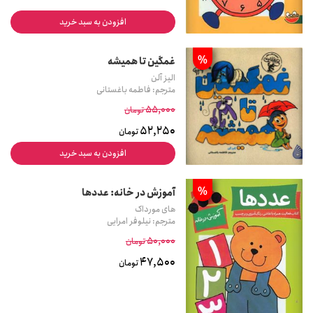
افزودن به سبد خرید
%
غمگین تا همیشه
الیز آلن
مترجم: فاطمه باغستانی
55,000
تومان
52,250
تومان
افزودن به سبد خرید
%
آموزش در خانه: عددها
های مورداک
مترجم: نیلوفر امرایی
50,000
تومان
47,500
تومان