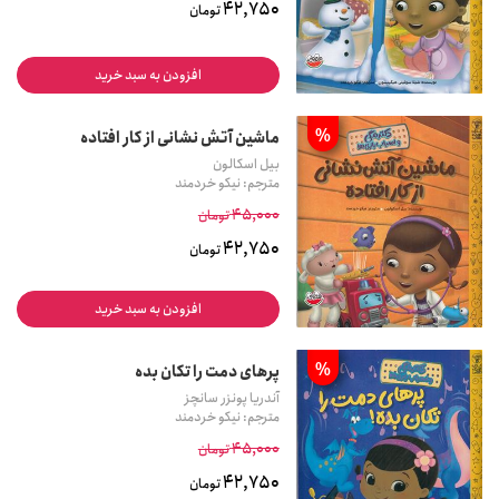
42,750
تومان
افزودن به سبد خرید
%
ماشین آتش نشانی از کار افتاده
بیل اسکالون
مترجم: نیکو خردمند
45,000
تومان
42,750
تومان
افزودن به سبد خرید
%
پرهای دمت را تکان بده
آندریا پونزر سانچز
مترجم: نیکو خردمند
45,000
تومان
42,750
تومان