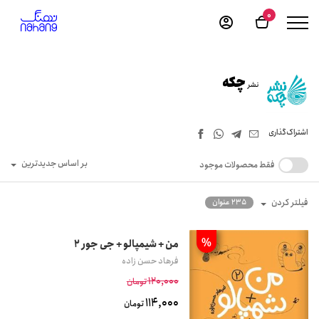
0
چکه
نشر
اشتراک‌گذاری
بر اساس جدیدترین
فقط محصولات موجود
فیلتر کردن
235 عنوان
%
من + شیمپالو + جی جور 2
فرهاد حسن زاده
120,000
تومان
114,000
تومان