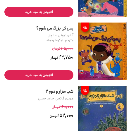
افزودن به سبد خرید
%
پس کی بزرگ می شوم؟
آندریا پونزر سانچز
مترجم: نیکو خردمند
45,000
تومان
42,750
تومان
افزودن به سبد خرید
%
شب هزار و دوم 2
مهدی فاتحی، حامد حبیبی
160,000
تومان
152,000
تومان