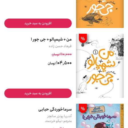
افزودن به سبد خرید
%
من + شیمپالو + جی جور 1
فرهاد حسن زاده
110,000
تومان
104,500
تومان
افزودن به سبد خرید
%
سرماخوردگی حبابی
آندریا پونزر سانچز
مترجم: نیکو خردمند