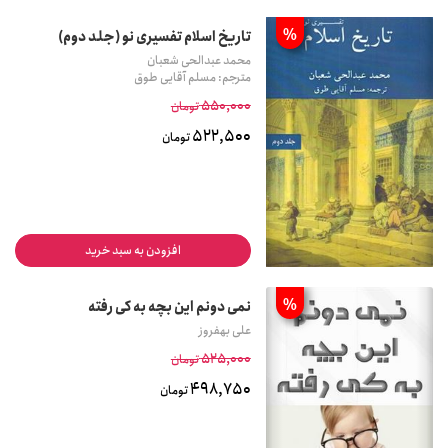
%
تاریخ اسلام تفسیری نو (جلد دوم)
محمد عبدالحی شعبان
مترجم: مسلم آقایی طوق
550,000
تومان
522,500
تومان
افزودن به سبد خرید
%
نمی دونم این بچه به کی رفته
علی بهفروز
525,000
تومان
498,750
تومان