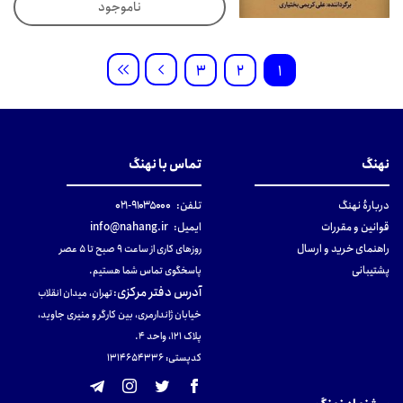
ناموجود
3
2
1
نهنگ
تماس با نهنگ
دربارهٔ نهنگ
تلفن:
۹۱۰۳۵۰۰۰-۰۲۱
قوانین و مقررات
ایمیل:
info@nahang.ir
راهنمای خرید و ارسال
روزهای کاری از ساعت ۹ صبح تا ۵ عصر
پشتیبانی
پاسخگوی تماس شما هستیم.
آدرس دفتر مرکزی
:
تهران، میدان انقلاب
خیابان ژاندارمری، بین کارگر و منیری جاوید،
پلاک 121، واحد ۴.
کدپستی: 131465433۶