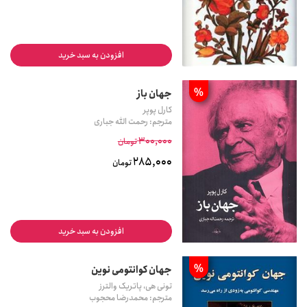
افزودن به سبد خرید
%
جهان باز
کارل پوپر
مترجم: رحمت الله جباری
300,000
تومان
285,000
تومان
افزودن به سبد خرید
%
جهان کوانتومی نوین
تونی هی، پاتریک والترز
مترجم: محمدرضا محجوب