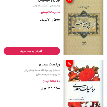
محمدعلی اسلامی ندوشن
750,000
تومان
712,500
تومان
افزودن به سبد خرید
%
رباعیات سعدی
مصلح بن عبدالله سعدی شیرازی
مترجم: حسن محسنی
55,000
تومان
52,250
تومان