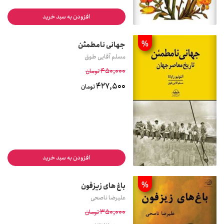
افزودن به سبد خرید
%
جهانی نامطمئن
مسلم آقایی طوق
450,000
تومان
427,500
تومان
افزودن به سبد خرید
%
باغ های زیزفون
علیرضا ناصحی
350,000
تومان