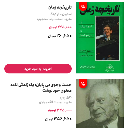
%
تاریخچه زمان
استیون هاوکینگ
مترجم: محمدرضا محجوب
275,000
تومان
261,250
تومان
افزودن به سبد خرید
%
جست وجوی بی پایان: یک زندگی نامه
معنوی خودنوشت
کارل پوپر
مترجم: رحمت الله جباری
375,000
تومان
356,250
تومان