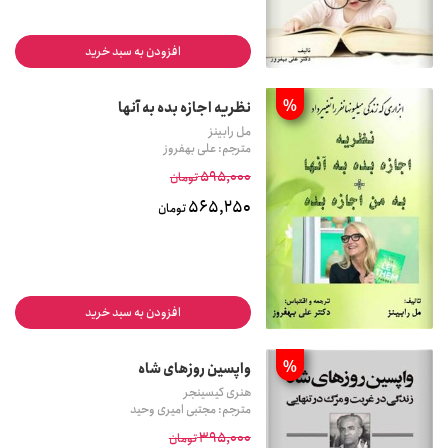
افزودن به سبد خرید
%
نظریه اجازه بده به آنها
مل رابینز
مترجم: علی بهفروز
595,000
تومان
565,250
تومان
افزودن به سبد خرید
%
واپسین روزهای شاه
هنری کیسینجر
مترجم: مجتبی امیری وحید
395,000
تومان