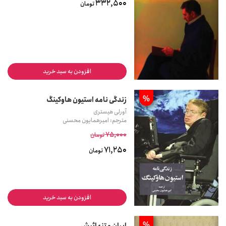
332,500
تومان
افزودن به سبد خرید
%
زندگی نامه استیون هاوکینگ
آورلی هیستری
مترجم: امیرهمایون محسنی
75,000
تومان
71,250
تومان
افزودن به سبد خرید
%
ایران و تنهائیش