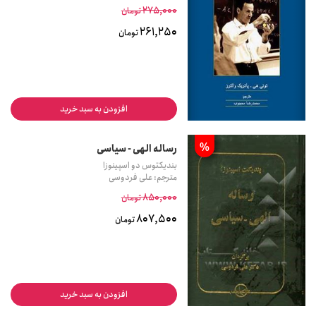
275,000
تومان
261,250
تومان
افزودن به سبد خرید
%
رساله الهی - سیاسی
بندیکتوس دو اسپینوزا
مترجم: علی فردوسی
850,000
تومان
807,500
تومان
افزودن به سبد خرید