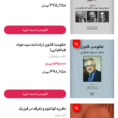
375,250
تومان
افزودن به سبد خرید
%
حکومت قانون (یادنامه سیدجواد
طباطبایی)
ناصر سلطانی
525,000
تومان
498,750
تومان
افزودن به سبد خرید
%
نظریه کوانتوم و تفرقه در فیزیک
کارل پوپر