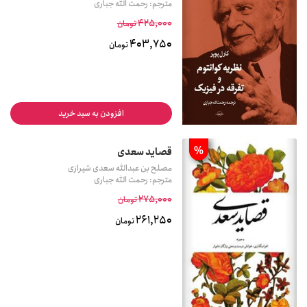
مترجم: رحمت الله جباری
425,000
تومان
403,750
تومان
افزودن به سبد خرید
%
قصاید سعدی
مصلح بن عبدالله سعدی شیرازی
مترجم: رحمت الله جباری
275,000
تومان
261,250
تومان