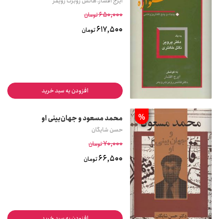
ایرج افشار، هانس روبرت رویمر
650,000
تومان
617,500
تومان
افزودن به سبد خرید
%
محمد مسعود و جهان‌بینی او
حسن شایگان
70,000
تومان
66,500
تومان
افزودن به سبد خرید