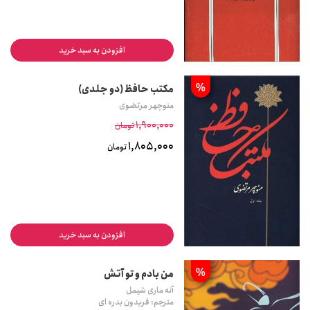
افزودن به سبد خرید
%
مکتب حافظ (دو جلدی)
منوچهر مرتضوی
1,900,000
تومان
1,805,000
تومان
افزودن به سبد خرید
%
من بادم و تو آتش
آنه ماری شیمل
مترجم: فریدون بدره ای