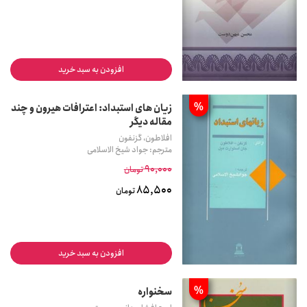
افزودن به سبد خرید
%
زیان های استبداد: اعترافات هیرون و چند
مقاله دیگر
افلاطون، گزنفون
مترجم: جواد شیخ الاسلامی
90,000
تومان
85,500
تومان
افزودن به سبد خرید
%
سخنواره