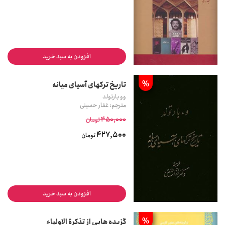
افزودن به سبد خرید
%
تاریخ ترکهای آسیای میانه
وو بارتولد
مترجم: غفار حسینی
450,000
تومان
427,500
تومان
افزودن به سبد خرید
%
گزیده هایی از تذکرة الاولیاء