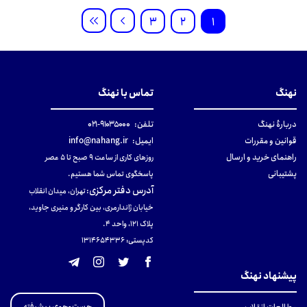
3
2
1
نهنگ
تماس با نهنگ
دربارهٔ نهنگ
تلفن:
۹۱۰۳۵۰۰۰-۰۲۱
قوانین و مقررات
ایمیل:
info@nahang.ir
راهنمای خرید و ارسال
روزهای کاری از ساعت ۹ صبح تا ۵ عصر
پشتیبانی
پاسخگوی تماس شما هستیم.
آدرس دفتر مرکزی
:
تهران، میدان انقلاب
خیابان ژاندارمری، بین کارگر و منیری جاوید،
پلاک 121، واحد ۴.
کدپستی: 131465433۶
پیشنهاد نهنگ
جست‌وجوی پیشرفته