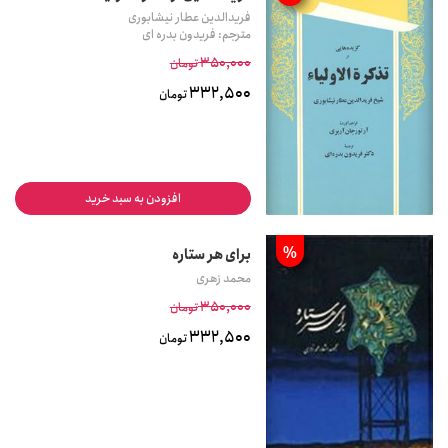
فریدالدین عطار نیشابوری
مترجم: فریدون بدره ای
350,000
تومان
332,500
تومان
افزودن به سبد خرید
%
برای هر ستاره
محمد زهری
350,000
تومان
332,500
تومان