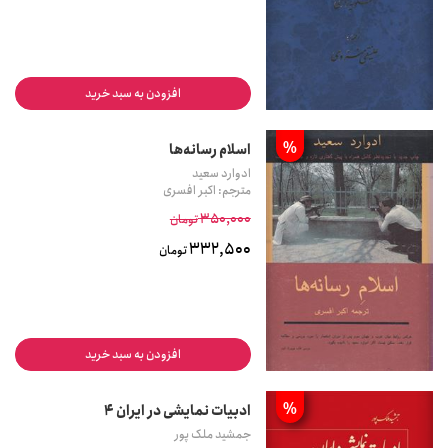
افزودن به سبد خرید
%
اسلام رسانه‌ها
ادوارد سعید
مترجم: اکبر افسری
350,000
تومان
332,500
تومان
افزودن به سبد خرید
%
ادبیات نمایشی در ایران 4
جمشید ملک پور