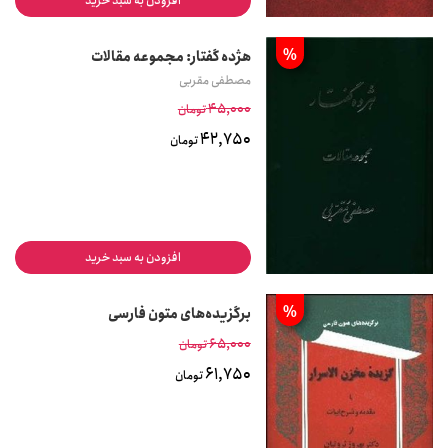
افزودن به سبد خرید
%
ه‍ژده گ‍ف‍ت‍ار: م‍ج‍م‍وع‍ه م‍ق‍الات
مصطفی مقربی
45,000
تومان
42,750
تومان
افزودن به سبد خرید
%
برگزیده‌های متون فارسی
65,000
تومان
61,750
تومان