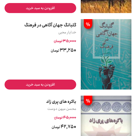
افزودن به سبد خرید
%
گلبانگ جهان آگاهی در فرهنگ
خدایار محبی
35,000
تومان
33,250
تومان
افزودن به سبد خرید
%
باکره های پری زاد
محسن میهن دوست
45,000
تومان
42,750
تومان