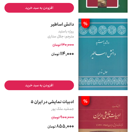
افزودن به سبد خرید
%
دانش اساطیر
روژه باستید
مترجم: جلال ستاری
120,000
تومان
114,000
تومان
افزودن به سبد خرید
%
ادبیات نمایشی در ایران 5
جمشید ملک پور
900,000
تومان
855,000
تومان