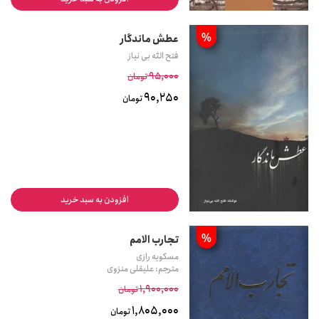
%
عطش ماندگار
فتح الله بی نیاز
95,000
تومان
90,250
تومان
افزودن به سبد خرید
%
تجارب الامم
مسکویه رازی
مترجم: علیقلی منزوی
1,900,000
تومان
1,805,000
تومان