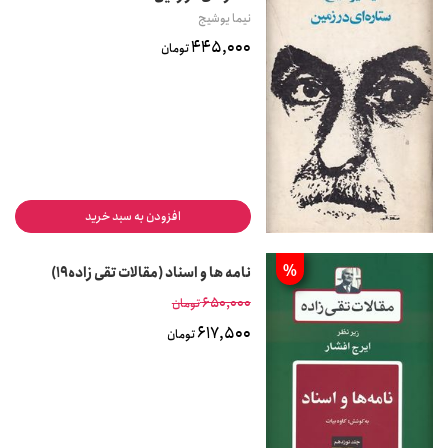
نیما یوشیج
445,000
تومان
افزودن به سبد خرید
%
نامه ها و اسناد (مقالات تقی زاده19)
650,000
تومان
617,500
تومان