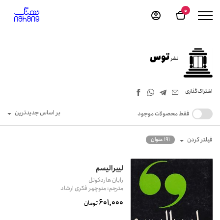
0
توس
نشر
اشتراک‌گذاری
بر اساس جدیدترین
فقط محصولات موجود
فیلتر کردن
191 عنوان
لیبرالیسم
رایان هاردکونل
مترجم: منوچهر فکری ارشاد
601,000
تومان