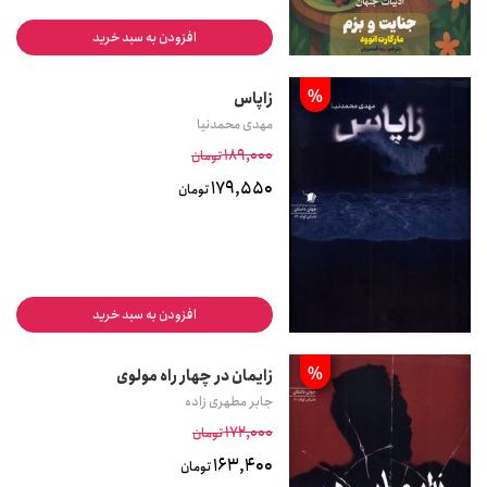
افزودن به سبد خرید
%
زاپاس
مهدی محمدنیا
189,000
تومان
179,550
تومان
افزودن به سبد خرید
%
زایمان در چهار راه مولوی
جابر مطهری زاده
172,000
تومان
163,400
تومان