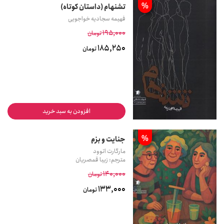
%
تشنهام (داستان کوتاه)
فهیمه سجادیه خواجویی
195,000
تومان
185,250
تومان
افزودن به سبد خرید
%
جنایت و بزم
مارگارت اتوود
مترجم: زیبا قمصریان
140,000
تومان
133,000
تومان