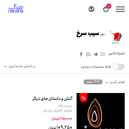
0
سیب سرخ
نشر
اشتراک‌گذاری
بر اساس جدیدترین
فقط محصولات موجود
فیلتر کردن
479 عنوان
%
آتش و داستان های دیگر
روبرت والز
مترجم: کامران برادران
115,000
تومان
109,250
تومان