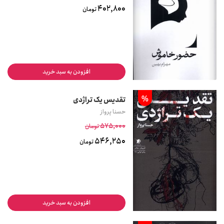
402,800
تومان
افزودن به سبد خرید
%
تقدیس یک تراژدی
حسنا پرواز
575,000
تومان
546,250
تومان
افزودن به سبد خرید