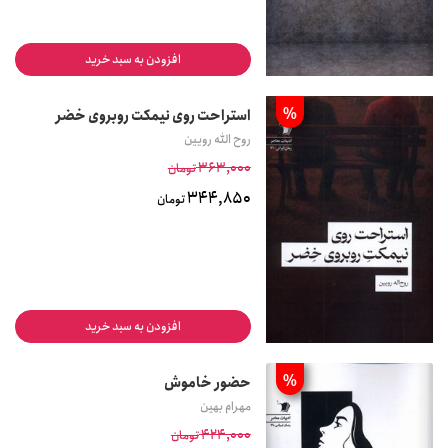
افزودن به سبد خرید
%
استراحت روی نیمکت روبروی خضر
روح الله رویین
363,000
تومان
344,850
تومان
افزودن به سبد خرید
%
حضور خاموش
مهرام بهین
424,000
تومان