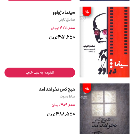
%
سینما دژواوو
صادق ثابتی
475,000
تومان
451,250
تومان
افزودن به سبد خرید
%
هیچ کس نخواهد آمد
سارا لاهوت
409,000
تومان
388,550
تومان