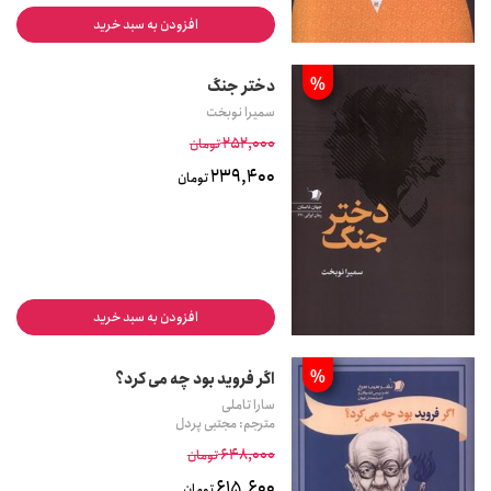
افزودن به سبد خرید
%
دختر جنگ
سمیرا نوبخت
252,000
تومان
239,400
تومان
افزودن به سبد خرید
%
اگر فروید بود چه می کرد؟
سارا تاملی
مترجم: مجتبی پردل
648,000
تومان
615,600
تومان