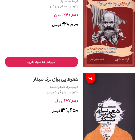
گرت ساث ول
مترجم: مجتبی پردل
240,000
تومان
228,000
تومان
افزودن به سبد خرید
%
شعرهایی برای ترک سیگار
دیمیتری فرهولست
مترجم: نیلوفر شریفی
147,000
تومان
139,650
تومان