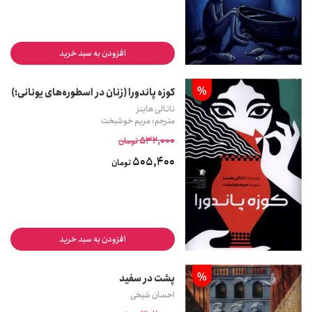
افزودن به سبد خرید
%
کوزه پاندورا (زنان در اسطوره‌های یونانی؛)
ناتالی هاینز
مترجم: مریم خوشبخت
532,000
تومان
505,400
تومان
افزودن به سبد خرید
%
پشت در سفید
احسان شیخی