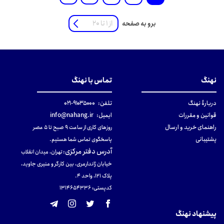
برو به صفحه
نهنگ
تماس با نهنگ
دربارهٔ نهنگ
تلفن:
۹۱۰۳۵۰۰۰-۰۲۱
قوانین و مقررات
ایمیل:
info@nahang.ir
راهنمای خرید و ارسال
روزهای کاری از ساعت ۹ صبح تا ۵ عصر
پشتیبانی
پاسخگوی تماس شما هستیم.
آدرس دفتر مرکزی
:
تهران، میدان انقلاب
خیابان ژاندارمری، بین کارگر و منیری جاوید،
پلاک 121، واحد ۴.
کدپستی: 131465433۶
پیشنهاد نهنگ