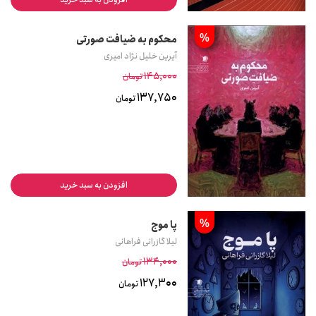
%
محکوم به ضیافت صورتی
آیرین خلیل نژاد امیری
145,000
تومان
137,750
تومان
افزودن به سبد خرید
%
پا موج
لیلا گازرانی فراهانی
134,000
تومان
127,300
تومان